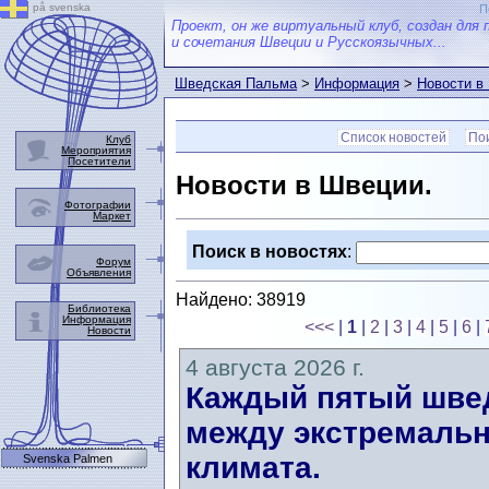
på svenska
П
Проект, он же виртуальный клуб, создан для 
и сочетания Швеции и Русскоязычных...
Шведская Пальма
>
Информация
>
Новости в
Список новостей
Пои
Клуб
Мероприятия
Посетители
Новости в Швеции.
Фотографии
Маркет
Поиск в новостях
:
Форум
Объявления
Найдено: 38919
Библиотека
Информация
<<<
|
1
|
2
|
3
|
4
|
5
|
6
|
Новости
4 августа 2026 г.
Каждый пятый швед
между экстремальн
климата.
Svenska Palmen