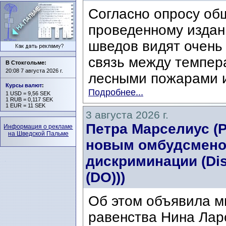
Согласно опросу об
проведенному издани
шведов видят очень
связь между темпер
В Стокгольме:
20:08 7 августа 2026 г.
лесными пожарами и
Курсы валют
:
Подробнее...
1 USD = 9,56 SEK
1 RUB = 0,117 SEK
1 EUR = 11 SEK
3 августа 2026 г.
Петра Марселиус (Pe
Информация о рекламе
на Шведской Пальме
новым омбудсмено
дискриминации (Di
(DO)))
Об этом объявила м
равенства Нина Ларс