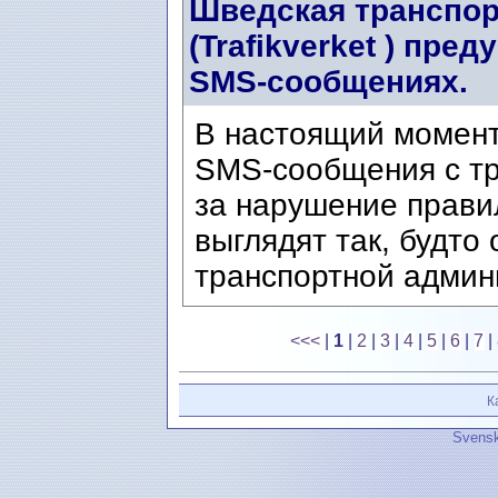
Шведская транспор
(Trafikverket ) пр
SMS-сообщениях.
В настоящий момен
SMS-сообщения с т
за нарушение прави
выглядят так, будто
транспортной админи
<<<
|
1
|
2
|
3
|
4
|
5
|
6
|
7
|
К
Svensk