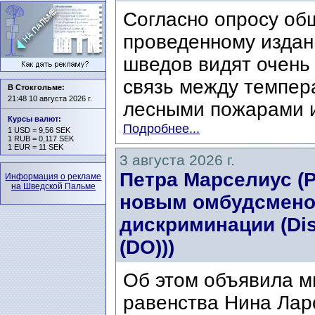
Согласно опросу об
проведенному издани
шведов видят очень
связь между темпер
В Стокгольме:
21:48 10 августа 2026 г.
лесными пожарами и
Курсы валют
:
Подробнее...
1 USD = 9,56 SEK
1 RUB = 0,117 SEK
1 EUR = 11 SEK
3 августа 2026 г.
Петра Марселиус (Pe
Информация о рекламе
на Шведской Пальме
новым омбудсмено
дискриминации (Di
(DO)))
Об этом объявила м
равенства Нина Ларс