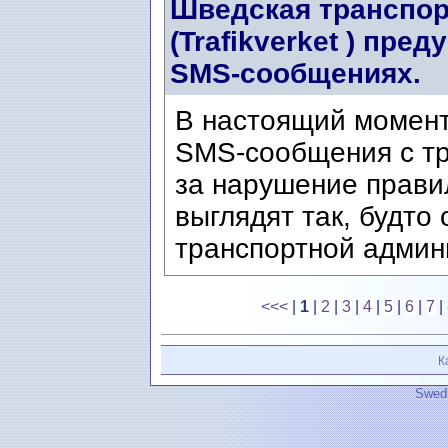
Шведская транспор
(Trafikverket ) пр
SMS-сообщениях.
В настоящий момен
SMS-сообщения с т
за нарушение прави
выглядят так, будто
транспортной админи
<<<
|
1
|
2
|
3
|
4
|
5
|
6
|
7
|
К
Swedi