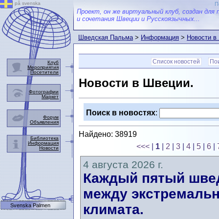
på svenska
П
Проект, он же виртуальный клуб, создан для 
и сочетания Швеции и Русскоязычных...
Шведская Пальма
>
Информация
>
Новости в
Список новостей
Пои
Клуб
Мероприятия
Посетители
Новости в Швеции.
Фотографии
Маркет
Поиск в новостях
:
Форум
Объявления
Найдено: 38919
Библиотека
Информация
<<<
|
1
|
2
|
3
|
4
|
5
|
6
|
Новости
4 августа 2026 г.
Каждый пятый швед
между экстремальн
климата.
Svenska Palmen