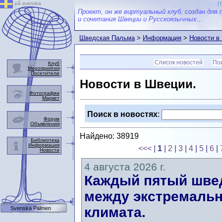
på svenska
П
Проект, он же виртуальный клуб, создан для 
и сочетания Швеции и Русскоязычных...
Шведская Пальма
>
Информация
>
Новости в
Список новостей
Пои
Клуб
Мероприятия
Посетители
Новости в Швеции.
Фотографии
Маркет
Поиск в новостях
:
Форум
Объявления
Найдено: 38919
Библиотека
Информация
<<<
|
1
|
2
|
3
|
4
|
5
|
6
|
Новости
4 августа 2026 г.
Каждый пятый швед
между экстремальн
климата.
Svenska Palmen