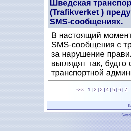
Шведская транспор
(Trafikverket ) пр
SMS-сообщениях.
В настоящий момен
SMS-сообщения с т
за нарушение прави
выглядят так, будто
транспортной админи
<<<
|
1
|
2
|
3
|
4
|
5
|
6
|
7
|
К
Swedi