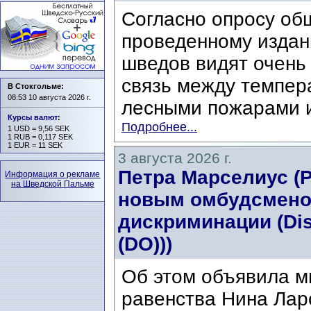
Согласно опросу об
проведенному издани
шведов видят очень
связь между темпер
В Стокгольме:
08:53 10 августа 2026 г.
лесными пожарами и
Курсы валют
:
Подробнее...
1 USD = 9,56 SEK
1 RUB = 0,117 SEK
1 EUR = 11 SEK
3 августа 2026 г.
Петра Марселиус (Pe
Информация о рекламе
на Шведской Пальме
новым омбудсмено
дискриминации (Di
(DO)))
Об этом объявила м
равенства Нина Ларс