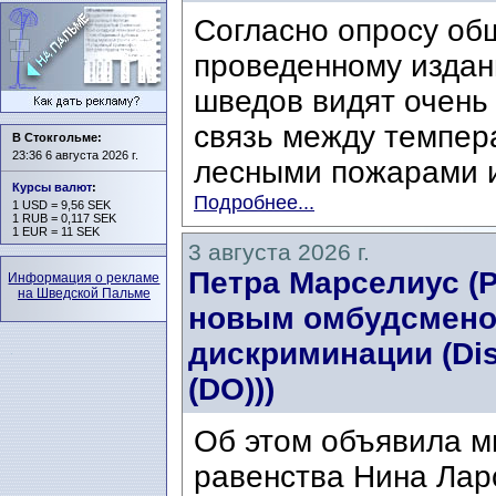
Согласно опросу об
проведенному издани
шведов видят очень
связь между темпер
В Стокгольме:
23:36 6 августа 2026 г.
лесными пожарами и
Курсы валют
:
Подробнее...
1 USD = 9,56 SEK
1 RUB = 0,117 SEK
1 EUR = 11 SEK
3 августа 2026 г.
Петра Марселиус (Pe
Информация о рекламе
на Шведской Пальме
новым омбудсмено
дискриминации (Di
(DO)))
Об этом объявила м
равенства Нина Ларс