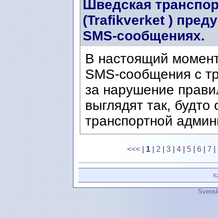
Шведская транспор
(Trafikverket ) пр
SMS-сообщениях.
В настоящий момен
SMS-сообщения с т
за нарушение прави
выглядят так, будто
транспортной админи
<<<
|
1
|
2
|
3
|
4
|
5
|
6
|
7
|
К
Svensk