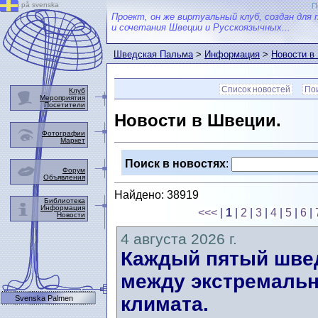
på svenska
П
Проект, он же виртуальный клуб, создан для 
и сочетания Швеции и Русскоязычных...
Шведская Пальма
>
Информация
>
Новости в
Список новостей
Пои
Клуб
Мероприятия
Посетители
Новости в Швеции.
Фотографии
Маркет
Поиск в новостях
:
Форум
Объявления
Найдено: 38919
Библиотека
Информация
<<<
|
1
|
2
|
3
|
4
|
5
|
6
|
Новости
4 августа 2026 г.
Каждый пятый швед
между экстремальн
климата.
Svenska Palmen