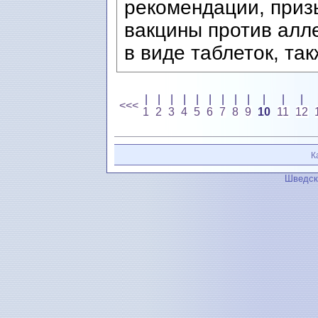
рекомендации, приз
вакцины против алле
в виде таблеток, так
|
|
|
|
|
|
|
|
|
|
|
|
<<<
1
2
3
4
5
6
7
8
9
10
11
12
К
Шведск