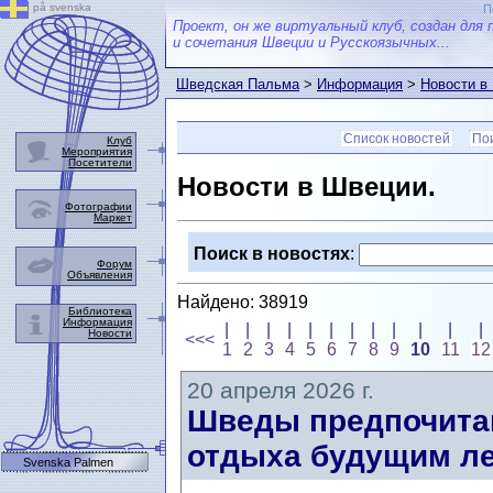
på svenska
П
Проект, он же виртуальный клуб, создан для 
и сочетания Швеции и Русскоязычных...
Шведская Пальма
>
Информация
>
Новости в
Список новостей
Пои
Клуб
Мероприятия
Посетители
Новости в Швеции.
Фотографии
Маркет
Поиск в новостях
:
Форум
Объявления
Найдено: 38919
Библиотека
Информация
|
|
|
|
|
|
|
|
|
|
|
|
Новости
<<<
1
2
3
4
5
6
7
8
9
10
11
12
20 апреля 2026 г.
Шведы предпочитаю
отдыха будущим ле
Svenska Palmen