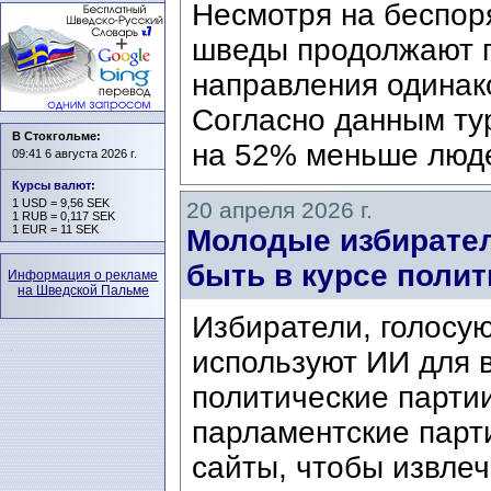
Несмотря на беспор
шведы продолжают п
направления одинак
Согласно данным тур
В Стокгольме:
на 52% меньше люд
09:41 6 августа 2026 г.
Курсы валют
:
1 USD = 9,56 SEK
20 апреля 2026 г.
1 RUB = 0,117 SEK
1 EUR = 11 SEK
Молодые избирател
быть в курсе полит
Информация о рекламе
на Шведской Пальме
Избиратели, голосу
используют ИИ для в
политические парти
парламентские парт
сайты, чтобы извлеч