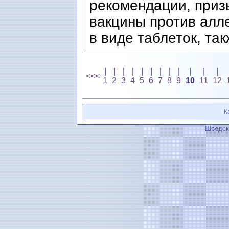
рекомендации, приз
вакцины против алле
в виде таблеток, так
|
|
|
|
|
|
|
|
|
|
|
|
<<<
1
2
3
4
5
6
7
8
9
10
11
12
К
Шведск