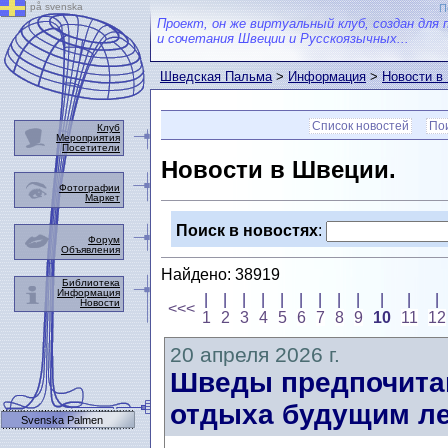
på svenska
П
Проект, он же виртуальный клуб, создан для 
и сочетания Швеции и Русскоязычных...
Шведская Пальма
>
Информация
>
Новости в
Список новостей
Пои
Клуб
Мероприятия
Посетители
Новости в Швеции.
Фотографии
Маркет
Поиск в новостях
:
Форум
Объявления
Найдено: 38919
Библиотека
Информация
|
|
|
|
|
|
|
|
|
|
|
|
Новости
<<<
1
2
3
4
5
6
7
8
9
10
11
12
20 апреля 2026 г.
Шведы предпочитаю
отдыха будущим ле
Svenska Palmen