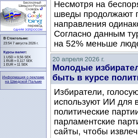
Несмотря на беспор
шведы продолжают п
направления одинак
Согласно данным тур
В Стокгольме:
на 52% меньше люд
23:54 7 августа 2026 г.
Курсы валют
:
1 USD = 9,56 SEK
20 апреля 2026 г.
1 RUB = 0,117 SEK
1 EUR = 11 SEK
Молодые избирател
быть в курсе полит
Информация о рекламе
на Шведской Пальме
Избиратели, голосу
используют ИИ для в
политические парти
парламентские парт
сайты, чтобы извлеч