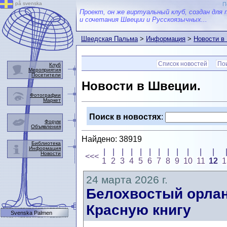
på svenska
П
Проект, он же виртуальный клуб, создан для 
и сочетания Швеции и Русскоязычных...
Шведская Пальма
>
Информация
>
Новости в
Список новостей
Пои
Клуб
Мероприятия
Посетители
Новости в Швеции.
Фотографии
Маркет
Поиск в новостях
:
Форум
Объявления
Найдено: 38919
Библиотека
Информация
|
|
|
|
|
|
|
|
|
|
|
|
Новости
<<<
1
2
3
4
5
6
7
8
9
10
11
12
1
24 марта 2026 г.
Белохвостый орлан
Красную книгу
Svenska Palmen