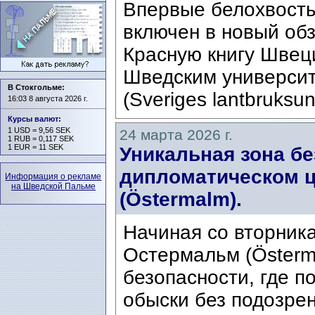
Впервые белохвосты
включен в новый обз
Красную книгу Швец
Шведским университ
В Стокгольме:
(Sveriges lantbruksun
16:03 8 августа 2026 г.
Курсы валют
:
1 USD = 9,56 SEK
24 марта 2026 г.
1 RUB = 0,117 SEK
1 EUR = 11 SEK
Уникальная зона бе
дипломатическом 
Информация о рекламе
на Шведской Пальме
(Östermalm).
Начиная со вторник
Остермальм (Österm
безопасности, где 
обыски без подозре