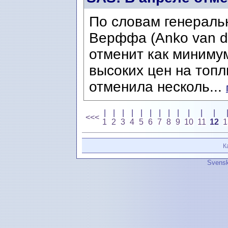
По словам генераль
Верффа (Anko van d
отменит как минимум
высоких цен на топ
отменила несколь...
|
|
|
|
|
|
|
|
|
|
|
|
<<<
1
2
3
4
5
6
7
8
9
10
11
12
1
К
Svensk