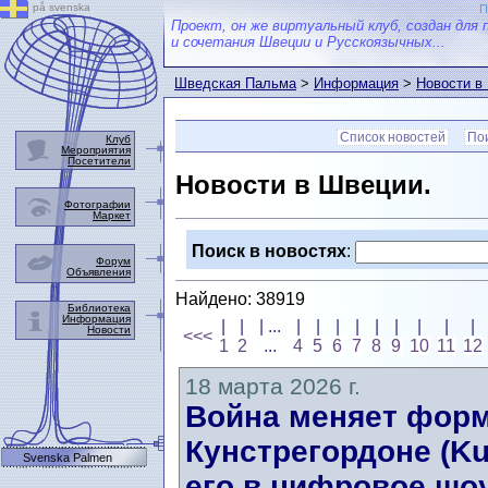
på svenska
П
Проект, он же виртуальный клуб, создан для 
и сочетания Швеции и Русскоязычных...
Шведская Пальма
>
Информация
>
Новости в
Список новостей
Пои
Клуб
Мероприятия
Посетители
Новости в Швеции.
Фотографии
Маркет
Поиск в новостях
:
Форум
Объявления
Найдено: 38919
Библиотека
Информация
|
|
| ...
|
|
|
|
|
|
|
|
|
Новости
<<<
1
2
...
4
5
6
7
8
9
10
11
12
18 марта 2026 г.
Война меняет форм
Кунстрегордоне (Ku
Svenska Palmen
его в цифровое шоу