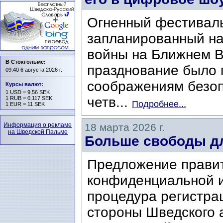
Огненный фестиваль
запланированный на 
войны на Ближнем В
В Стокгольме:
празднование было 
09:40 6 августа 2026 г.
соображениям безоп
Курсы валют
:
1 USD = 9,56 SEK
четв...
1 RUB = 0,117 SEK
Подробнее...
1 EUR = 11 SEK
Информация о рекламе
18 марта 2026 г.
на Шведской Пальме
Больше свободы дл
Предложение правит
конфиденциальной 
процедура регистрац
стороны Шведского 