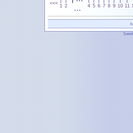
|
|
|
|
|
|
|
|
|
|
<<<
1
2
...
4
5
6
7
8
9
10
11
К
Swedi