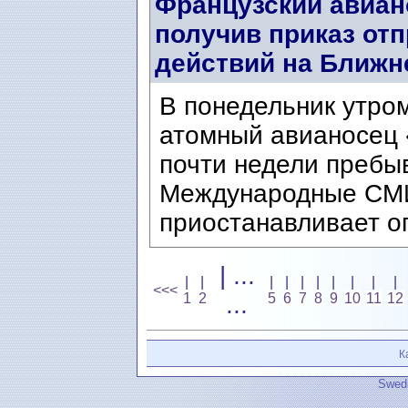
Французский авиан
получив приказ отп
действий на Ближн
В понедельник утро
атомный авианосец 
почти недели пребы
Международные СМИ
приостанавливает о
| ...
|
|
|
|
|
|
|
|
|
|
<<<
1
2
...
5
6
7
8
9
10
11
12
К
Swedi