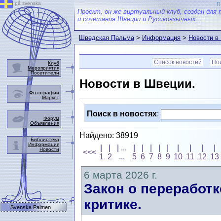
på svenska
П
Проект, он же виртуальный клуб, создан для 
и сочетания Швеции и Русскоязычных...
Шведская Пальма
>
Информация
>
Новости в
Список новостей
Пои
Клуб
Мероприятия
Посетители
Новости в Швеции.
Фотографии
Маркет
Поиск в новостях
:
Форум
Объявления
Найдено: 38919
Библиотека
Информация
|
|
| ...
|
|
|
|
|
|
|
|
|
Новости
<<<
1
2
...
5
6
7
8
9
10
11
12
13
6 марта 2026 г.
Закон о переработк
критике.
Svenska Palmen