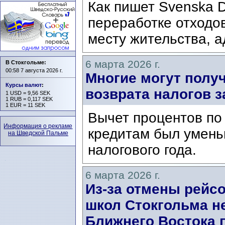
Как пишет Svenska D
переработке отходо
месту жительства, а
6 марта 2026 г.
В Стокгольме:
00:58 7 августа 2026 г.
Многие могут полу
Курсы валют
:
возврата налогов з
1 USD = 9,56 SEK
1 RUB = 0,117 SEK
1 EUR = 11 SEK
Вычет процентов по
Информация о рекламе
кредитам был умень
на Шведской Пальме
налогового года.
6 марта 2026 г.
Из-за отмены рейс
школ Стокгольма не
Ближнего Востока 