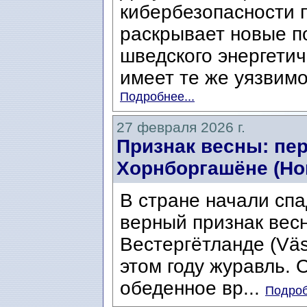
кибербезопасности 
раскрывает новые п
шведского энергетич
имеет те же уязвимос
Подробнее...
27 февраля 2026 г.
Признак весны: пе
Хорнборгашёне (Hor
В стране начали спа
верный признак весн
Вестергётланде (Väs
этом году журавль. 
обеденное вр...
Подроб