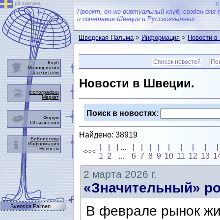
på svenska
П
Проект, он же виртуальный клуб, создан для 
и сочетания Швеции и Русскоязычных...
Шведская Пальма
>
Информация
>
Новости в
Список новостей
Пои
Клуб
Мероприятия
Посетители
Новости в Швеции.
Фотографии
Маркет
Поиск в новостях
:
Форум
Объявления
Найдено: 38919
Библиотека
Информация
|
|
| ...
|
|
|
|
|
|
|
|
|
Новости
<<<
1
2
...
6
7
8
9
10
11
12
13
1
2 марта 2026 г.
«Значительный» ро
Svenska Palmen
В феврале рынок жи