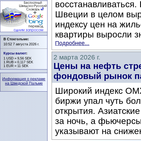
восстанавливаться.
Швеции в целом выр
индексу цен на жиль
квартиры выросли зн
В Стокгольме:
Подробнее...
10:52 7 августа 2026 г.
Курсы валют
:
2 марта 2026 г.
1 USD = 9,56 SEK
1 RUB = 0,117 SEK
Цены на нефть стре
1 EUR = 11 SEK
фондовый рынок п
Информация о рекламе
на Шведской Пальме
Широкий индекс OM
биржи упал чуть бол
открытия. Азиатски
за ночь, а фьючерс
указывают на сниже