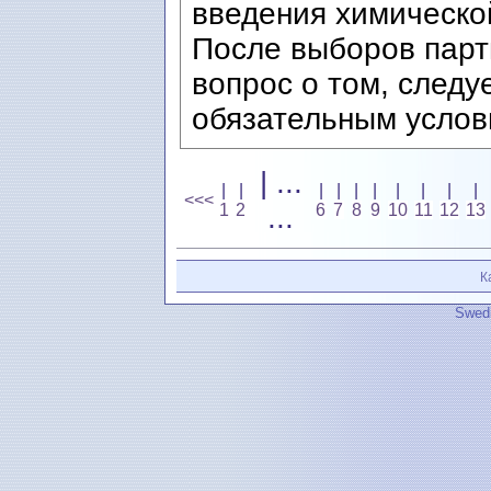
введения химическо
После выборов парт
вопрос о том, следу
обязательным услов
| ...
|
|
|
|
|
|
|
|
|
|
<<<
1
2
...
6
7
8
9
10
11
12
13
К
Swedi