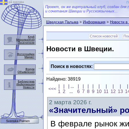
på svenska
П
Проект, он же виртуальный клуб, создан для 
и сочетания Швеции и Русскоязычных...
Шведская Пальма
>
Информация
>
Новости в
Список новостей
Пои
Клуб
Мероприятия
Посетители
Новости в Швеции.
Фотографии
Маркет
Поиск в новостях
:
Форум
Объявления
Найдено: 38919
Библиотека
Информация
|
|
| ...
|
|
|
|
|
|
|
|
|
Новости
<<<
1
2
...
6
7
8
9
10
11
12
13
1
2 марта 2026 г.
«Значительный» ро
Svenska Palmen
В феврале рынок жи