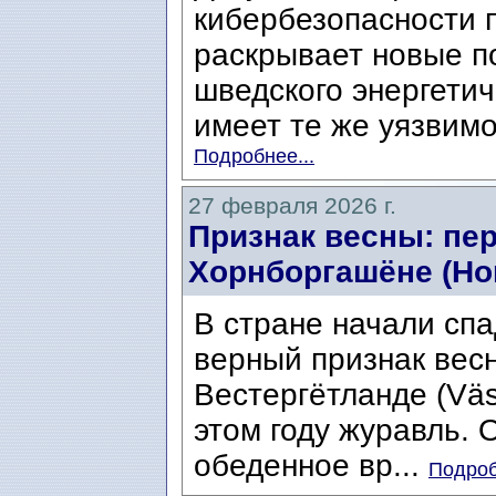
кибербезопасности 
раскрывает новые п
шведского энергетич
имеет те же уязвимос
Подробнее...
27 февраля 2026 г.
Признак весны: пе
Хорнборгашёне (Hor
В стране начали спа
верный признак весн
Вестергётланде (Väs
этом году журавль. 
обеденное вр...
Подроб