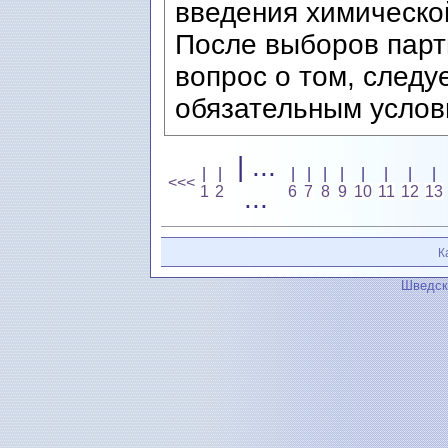
введения химическо
После выборов парт
вопрос о том, следу
обязательным услов
| ...
|
|
|
|
|
|
|
|
|
|
<<<
1
2
...
6
7
8
9
10
11
12
13
К
Шведск