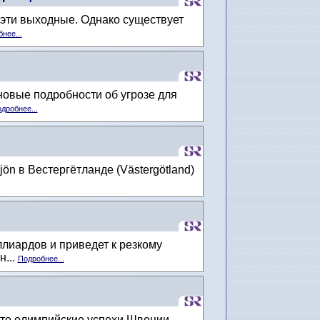
 эти выходные. Однако существует
нее...
овые подробности об угрозе для
дробнее...
ön в Вестергётланде (Västergötland)
лиардов и приведет к резкому
...
Подробнее...
 что олимпийские успехи Швеции