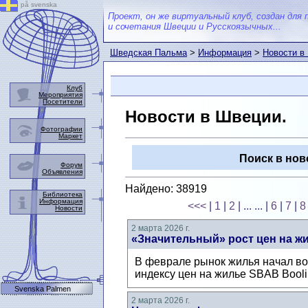
på svenska
Проект, он же виртуальный клуб, создан для 
и сочетания Швеции и Русскоязычных...
Шведская Пальма
>
Информация
>
Новости в
Клуб
Мероприятия
Посетители
Новости в Швеции.
Фотографии
Маркет
Поиск в нов
Форум
Объявления
Найдено: 38919
Библиотека
Информация
<<<
|
1
|
2
| ... ...
|
6
|
7
|
8
Новости
2 марта 2026 г.
«Значительный» рост цен на ж
В феврале рынок жилья начал во
индексу цен на жилье SBAB Booli
Svenska Palmen
2 марта 2026 г.