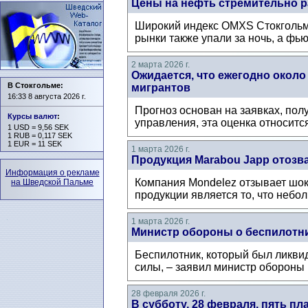
Цены на нефть стремительно р
Широкий индекс OMXS Стокгольмс
рынки также упали за ночь, а фь
2 марта 2026 г.
Ожидается, что ежегодно окол
В Стокгольме:
мигрантов
16:33 8 августа 2026 г.
Прогноз основан на заявках, по
Курсы валют
:
управления, эта оценка относитс
1 USD = 9,56 SEK
1 RUB = 0,117 SEK
1 EUR = 11 SEK
1 марта 2026 г.
Продукция Marabou Japp отозва
Информация о рекламе
Компания Mondelez отзывает шок
на Шведской Пальме
продукции является то, что небо
1 марта 2026 г.
Министр обороны о беспилотни
Беспилотник, который был ликви
силы, – заявил министр обороны 
28 февраля 2026 г.
В субботу, 28 февраля, пять 