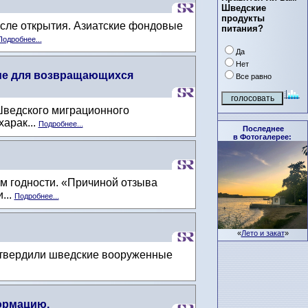
Шведские
продукты
сле открытия. Азиатские фондовые
питания?
Подробнее...
Да
Нет
бие для возвращающихся
Все равно
Шведского миграционного
арак...
Подробнее...
Последнее
в Фотогалерее:
м годности. «Причиной отзыва
...
Подробнее...
«
Лето и закат
»
одтвердили шведские вооруженные
формацию.