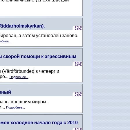
iddarholmskyrkan).
ирован, а затем установлен заново.
обнее...
вы скорой помощи к агрессивным
årdförbundet) в четверг и
ро...
Подробнее...
ивный
траны внешним миром.
...
Подробнее...
мое холодное начало года с 2010