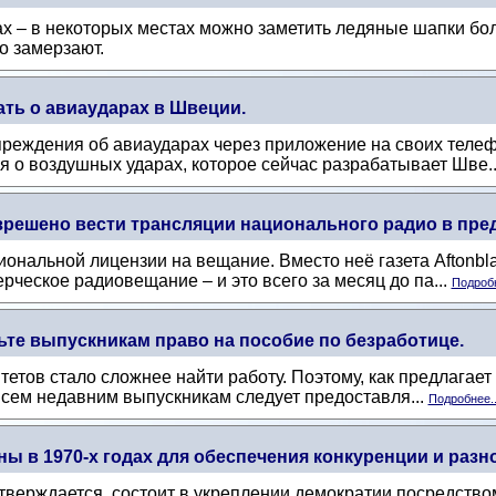
х – в некоторых местах можно заметить ледяные шапки бол
о замерзают.
ть о авиаударах в Швеции.
преждения об авиаударах через приложение на своих телеф
 о воздушных ударах, которое сейчас разрабатывает Шве.
азрешено вести трансляции национального радио в пр
нальной лицензии на вещание. Вместо неё газета Aftonbla
ческое радиовещание – и это всего за месяц до па...
Подробн
ьте выпускникам право на пособие по безработице.
тов стало сложнее найти работу. Поэтому, как предлагает 
, всем недавним выпускникам следует предоставля...
Подробнее..
ы в 1970-х годах для обеспечения конкуренции и разн
тверждается, состоит в укреплении демократии посредство