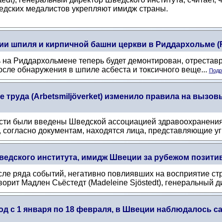
едских медалистов укрепляют имидж страны.
и шпиля и кирпичной башни церкви в Риддархольме (R
 на Риддархольмене теперь будет демонтирован, отреставр
сле обнаружения в шпиле асбеста и токсичного веще...
Подр
 труда (Arbetsmiljöverket) изменило правила на вызо
ти были введены Шведской ассоциацией здравоохранения (V
, согласно документам, находятся лица, представляющие уг
ведского института, имидж Швеции за рубежом позит
ле ряда событий, негативно повлиявших на восприятие с
оворит Мадлен Сьёстедт (Madeleine Sjöstedt), генеральный ди
д с 1 января по 18 февраля, в Швеции наблюдалось са