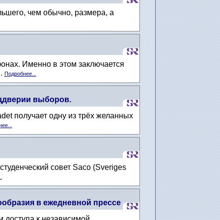
ьшего, чем обычно, размера, а
онах. Именно в этом заключается
..
Подробнее...
еддверии выборов.
det получает одну из трёх желанных
ее...
студенческий совет Saco (Sveriges
.
ообразия в ежедневной прессе
м доступа к независимой