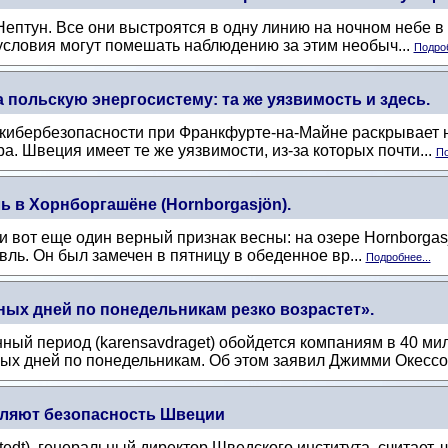
Нептун. Все они выстроятся в одну линию на ночном небе в
 условия могут помешать наблюдению за этим необыч...
Подроб
 польскую энергосистему: та же уязвимость и здесь.
кибербезопасности при Франкфурте-на-Майне раскрывает н
а. Швеция имеет те же уязвимости, из-за которых почти...
По
 в Хорнборгашёне (Hornborgasjön).
и вот еще один верный признак весны: на озере Hornborgasj
вль. Он был замечен в пятницу в обеденное вр...
Подробнее...
ных дней по понедельникам резко возрастет».
ый период (karensavdraget) обойдется компаниям в 40 мил
ых дней по понедельникам. Об этом заявил Джимми Окессон
пляют безопасность Швеции
tedt), генеральный директор Шведского института, считает,