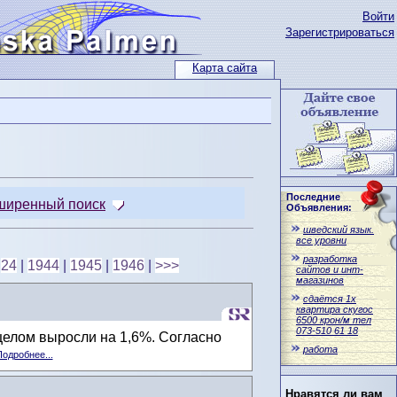
Войти
Зарегистрироваться
Карта сайта
Последние
ширенный поиск
Объявления:
шведский язык.
все уровни
разработка
|
24
|
1944
|
1945
|
1946
|
>>>
сайтов и инт-
магазинов
сдаётся 1x
квартира скугос
6500 крон/м тел
073-510 61 18
целом выросли на 1,6%. Согласно
работа
одробнее...
Нравятся ли вам