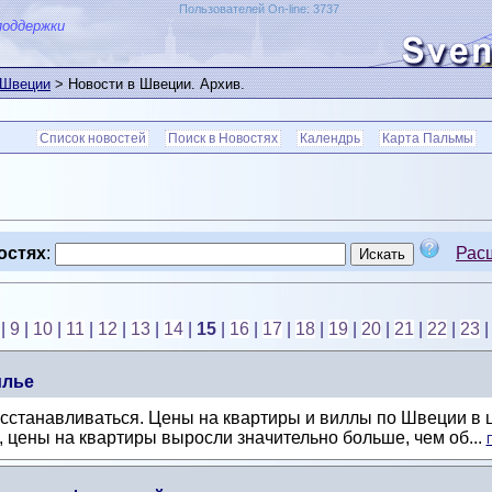
Пользователей On-line: 3737
поддержки
 Швеции
> Новости в Швеции. Архив.
Список новостей
Поиск в Новостях
Календрь
Карта Пальмы
остях
:
Рас
|
9
|
10
|
11
|
12
|
13
|
14
|
15
|
16
|
17
|
18
|
19
|
20
|
21
|
22
|
23
илье
сстанавливаться. Цены на квартиры и виллы по Швеции в 
, цены на квартиры выросли значительно больше, чем об...
П