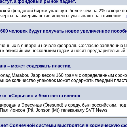
астут, а фондовый рынок падает.
кой фондовой биржи упал чуть более чем на 2% вскоре по
ючерсы на американские индексы указывают на снижение...
о 600 человек будут получать новое увеличенное посо
лученных в январе и начале февраля. Согласно заявлению 
я к ближайшим нескольким годам и носит предварительный х
на – может содержать пластик.
олад Marabou Japp весом 160 грамм с определенным сроко
льшое количество упаковок может содержать твердый пласти
ке: «Серьезно и безответственно».
дирован в Эресунде (Öresund) в среду, был российским, п
Пал Йонсон (Pål Jonson (M)) телеканалу SVT News.
планет Солнечной системы выстроятся в космическую 