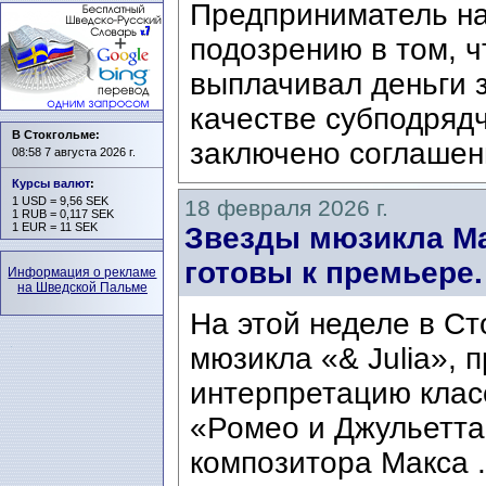
Предприниматель на
подозрению в том, ч
выплачивал деньги з
качестве субподрядч
В Стокгольме:
заключено соглашени
08:58 7 августа 2026 г.
Курсы валют
:
1 USD = 9,56 SEK
18 февраля 2026 г.
1 RUB = 0,117 SEK
1 EUR = 11 SEK
Звезды мюзикла Мак
готовы к премьере.
Информация о рекламе
на Шведской Пальме
На этой неделе в Ст
мюзикла «& Julia»,
интерпретацию клас
«Ромео и Джульетта»
композитора Макса .