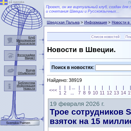
på svenska
П
Проект, он же виртуальный клуб, создан для 
и сочетания Швеции и Русскоязычных...
Шведская Пальма
>
Информация
>
Новости в
Список новостей
Пои
Клуб
Мероприятия
Посетители
Новости в Швеции.
Фотографии
Маркет
Поиск в новостях
:
Форум
Объявления
Найдено: 38919
Библиотека
Информация
|
|
| ...
|
|
|
|
|
|
|
|
Новости
<<<
1
2
...
7
8
9
10
11
12
13
14
1
19 февраля 2026 г.
Трое сотрудников 
взяток на 15 милли
Svenska Palmen