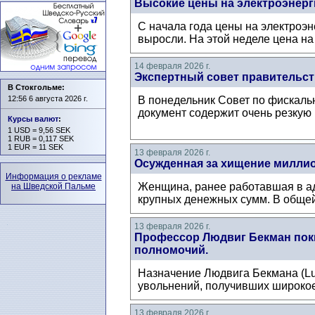
Высокие цены на электроэнер
С начала года цены на электроэн
выросли. На этой неделе цена на
14 февраля 2026 г.
Экспертный совет правительст
В Стокгольме:
12:56 6 августа 2026 г.
В понедельник Совет по фискальн
документ содержит очень резкую 
Курсы валют
:
1 USD = 9,56 SEK
1 RUB = 0,117 SEK
1 EUR = 11 SEK
13 февраля 2026 г.
Осужденная за хищение миллио
Информация о рекламе
Женщина, ранее работавшая в ад
на Шведской Пальме
крупных денежных сумм. В общей
13 февраля 2026 г.
Профессор Людвиг Бекман поки
полномочий.
Назначение Людвига Бекмана (Lu
увольнений, получивших широкое
13 февраля 2026 г.