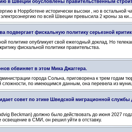
гию в Швеции обусловлены правительственным строит
ергию в Норрботене исторически высоки , но в остальной ча
 электроэнергию по всей Швеции превысила 2 кроны за ки..
ва подвергает фискальную политику серьезной критик
ой политике опубликует свой ежегодный доклад. Но телека
критику фискальной политики правительства.
нов обвиняет в этом Мика Джаггера.
министрации города Сольна, приговорена к трем годам тю
 сложности, по имеющимся данным, она перевела из муниц
дает совет по этике Шведской миграционной службы д
dvig Beckman) должно было действовать до июня 2027 года
 освещение в СМИ, он решил уйти в отставку.