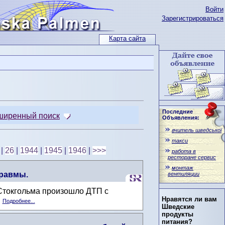
Войти
Зарегистрироваться
Карта сайта
Последние
ширенный поиск
Объявления:
вчитель шведської
такси
|
26
|
1944
|
1945
|
1946
|
>>>
работа в
ресторане сервис
монтаж
травмы.
вентиляции
т Стокгольма произошло ДТП с
Нравятся ли вам
.
Подробнее...
Шведские
продукты
питания?