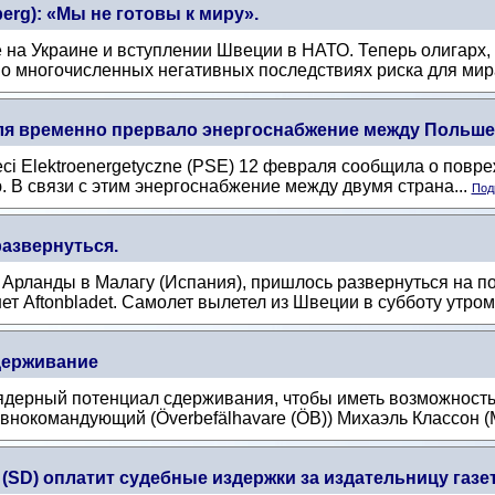
erg): «Мы не готовы к миру».
 на Украине и вступлении Швеции в НАТО. Теперь олигарх
о многочисленных негативных последствиях риска для мир
ля временно прервало энергоснабжение между Польше
eci Elektroenergetyczne (PSE) 12 февраля сообщила о повр
В связи с этим энергоснабжение между двумя страна...
Под
азвернуться.
Арланды в Малагу (Испания), пришлось развернуться на по
 Aftonbladet. Самолет вылетел из Швеции в субботу утром.
держивание
дерный потенциал сдерживания, чтобы иметь возможность
нокомандующий (Överbefälhavare (ÖB)) Михаэль Классон (M
(SD) оплатит судебные издержки за издательницу газ