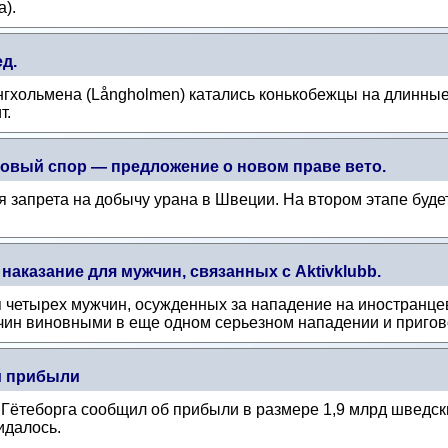
a).
д.
ангхольмена (Långholmen) катались конькобежцы на длинны
т.
новый спор — предложение о новом праве вето.
ия запрета на добычу урана в Швеции. На втором этапе буд
аказание для мужчин, связанных с Aktivklubb.
четырех мужчин, осужденных за нападение на иностранцев 
ин виновными в еще одном серьезном нападении и пригово
й прибыли
 Гётеборга сообщил об прибыли в размере 1,9 млрд шведски
идалось.