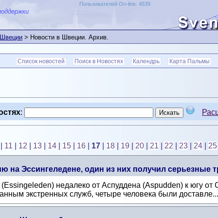
Пользователей On-line: 4539
поддержки
 Швеции
> Новости в Швеции. Архив.
Список новостей
Поиск в Новостях
Календрь
Карта Пальмы
остях
:
Рас
|
11
|
12
|
13
|
14
|
15
|
16
|
17
|
18
|
19
|
20
|
21
|
22
|
23
|
24
|
25
ю на Эссингеледене, один из них получил серьезные 
 (Essingeleden) недалеко от Аспуддена (Aspudden) к югу о
анным экстренных служб, четыре человека были доставле..