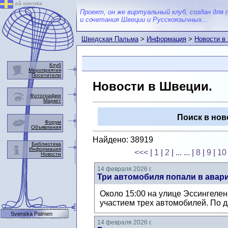
på svenska
Проект, он же виртуальный клуб, создан для 
и сочетания Швеции и Русскоязычных...
Шведская Пальма
>
Информация
>
Новости в
Клуб
Мероприятия
Посетители
Новости в Швеции.
Фотографии
Маркет
Поиск в нов
Форум
Объявления
Найдено: 38919
Библиотека
Информация
<<<
|
1
|
2
| ... ...
|
8
|
9
|
10
Новости
14 февраля 2026 г.
Три автомобиля попали в авари
Около 15:00 на улице Эссингелен
участием трех автомобилей. По д
Svenska Palmen
14 февраля 2026 г.