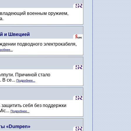
, владеющий военным оружием,
а.
й и Швецией
еждении подводного электрокабеля,
робнее...
лпути. Причиной стало
 В се...
Подробнее...
 защитить себя без поддержки
ic...
Подробнее...
еты «Dumpen»