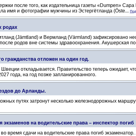
ержки после того, как издательница газеты «Dumpen» Сара
ала имя и фотографии мужчины из Эстергётланда (Öste...
Под
х родах
тланд (Jämtland) и Вермланд (Värmland) зафиксировано не
 после родов вне системы здравоохранения. Акушерская по
о гражданства отложен на один год.
 Швеции откладывается. Правительство теперь ожидает, что
2027 года, на год позже запланированного.
ездов до Арланды.
жных путях затронут несколько железнодорожных маршруто
 экзаменов на водительские права – инспектор погиб
) во время сдачи на водительские права погиб экзаменатор.