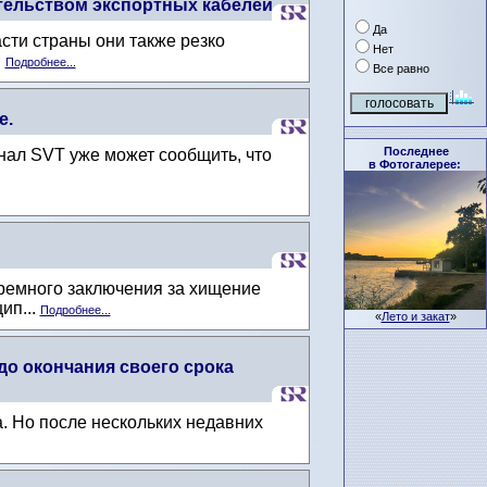
ельством экспортных кабелей
Да
сти страны они также резко
Нет
.
Подробнее...
Все равно
е.
Последнее
нал SVT уже может сообщить, что
в Фотогалерее:
ремного заключения за хищение
ип...
Подробнее...
«
Лето и закат
»
о окончания своего срока
. Но после нескольких недавних