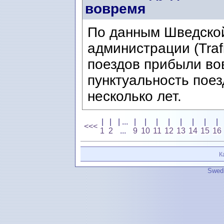
вовремя
По данным Шведско
администрации (Trafi
поездов прибыли во
пунктуальность поез
несколько лет.
|
|
| ...
|
|
|
|
|
|
|
|
<<<
1
2
...
9
10
11
12
13
14
15
16
К
Swedi