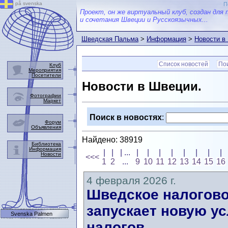
på svenska
П
Проект, он же виртуальный клуб, создан для 
и сочетания Швеции и Русскоязычных...
Шведская Пальма
>
Информация
>
Новости в
Список новостей
Пои
Клуб
Мероприятия
Посетители
Новости в Швеции.
Фотографии
Маркет
Поиск в новостях
:
Форум
Объявления
Найдено: 38919
Библиотека
Информация
|
|
| ...
|
|
|
|
|
|
|
|
Новости
<<<
1
2
...
9
10
11
12
13
14
15
16
4 февраля 2026 г.
Шведское налоговое
запускает новую у
Svenska Palmen
налогов.