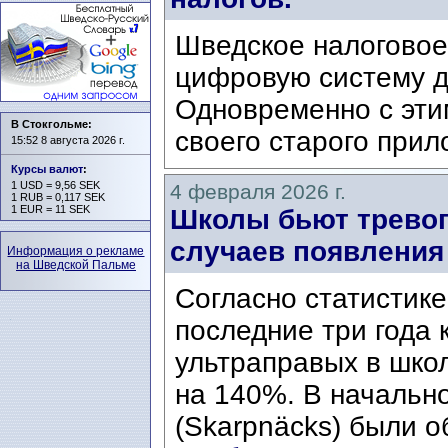
Шведское налоговое
цифровую систему д
Одновременно с этим
В Стокгольме:
своего старого прил
15:52 8 августа 2026 г.
Курсы валют
:
1 USD = 9,56 SEK
4 февраля 2026 г.
1 RUB = 0,117 SEK
1 EUR = 11 SEK
Школы бьют тревог
случаев появления
Информация о рекламе
на Шведской Пальме
Согласно статистике
последние три года
ультраправых в шко
на 140%. В начальн
(Skarpnäcks) были о