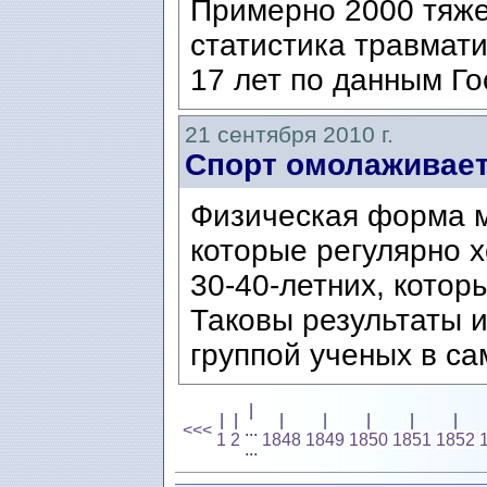
Примерно 2000 тяжел
статистика травмат
17 лет по данным Го
21 сентября 2010 г.
Спорт омолаживае
Физическая форма м
которые регулярно х
30-40-летних, котор
Таковы результаты 
группой ученых в са
|
|
|
|
|
|
|
|
<<<
...
1
2
1848
1849
1850
1851
1852
...