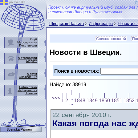
på svenska
П
Проект, он же виртуальный клуб, создан для 
и сочетания Швеции и Русскоязычных...
Шведская Пальма
>
Информация
>
Новости в
Список новостей
Пои
Клуб
Мероприятия
Посетители
Новости в Швеции.
Фотографии
Маркет
Поиск в новостях
:
Форум
Объявления
Найдено: 38919
Библиотека
Информация
|
Новости
|
|
|
|
|
|
|
<<<
...
1
2
1848
1849
1850
1851
1852
...
22 сентября 2010 г.
Какая погода нас ж
Svenska Palmen