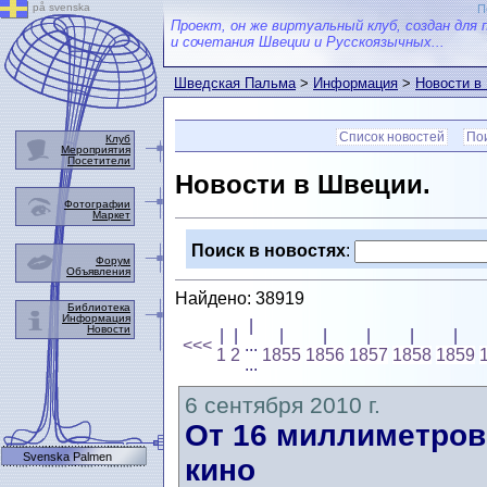
på svenska
П
Проект, он же виртуальный клуб, создан для 
и сочетания Швеции и Русскоязычных...
Шведская Пальма
>
Информация
>
Новости в
Список новостей
Пои
Клуб
Мероприятия
Посетители
Новости в Швеции.
Фотографии
Маркет
Поиск в новостях
:
Форум
Объявления
Найдено: 38919
Библиотека
Информация
|
Новости
|
|
|
|
|
|
|
<<<
...
1
2
1855
1856
1857
1858
1859
...
6 сентября 2010 г.
От 16 миллиметров
Svenska Palmen
кино