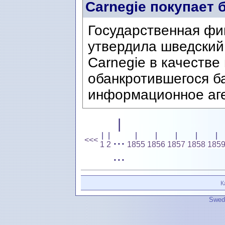
Carnegie покупает 
Государственная фи
утвердила шведский
Carnegie в качестве
обанкротившегося б
информационное аге
|
|
|
|
|
|
|
|
...
<<<
1
2
1855
1856
1857
1858
185
...
К
Swedi