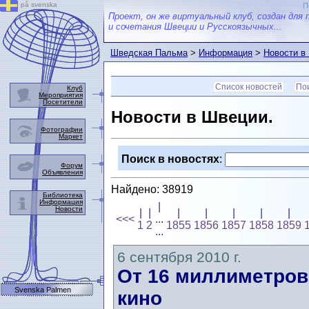
på svenska
П
Проект, он же виртуальный клуб, создан для 
и сочетания Швеции и Русскоязычных...
Шведская Пальма
>
Информация
>
Новости в
Список новостей
Пои
Клуб
Мероприятия
Посетители
Новости в Швеции.
Фотографии
Маркет
Поиск в новостях
:
Форум
Объявления
Найдено: 38919
Библиотека
Информация
|
Новости
|
|
|
|
|
|
|
<<<
...
1
2
1855
1856
1857
1858
1859
...
6 сентября 2010 г.
От 16 миллиметров
Svenska Palmen
кино