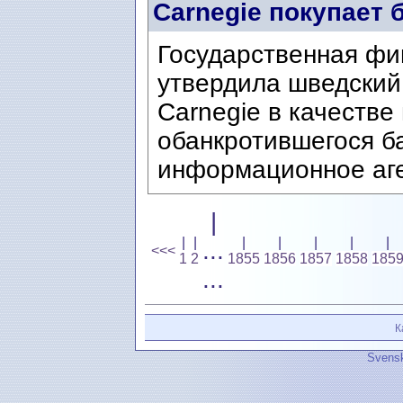
Carnegie покупает 
Государственная фи
утвердила шведский
Carnegie в качестве
обанкротившегося б
информационное аге
|
|
|
|
|
|
|
|
...
<<<
1
2
1855
1856
1857
1858
185
...
К
Svensk