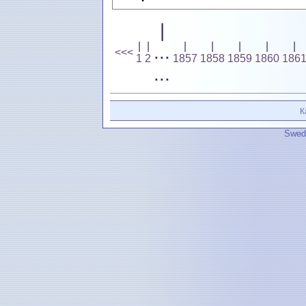
|
|
|
|
|
|
|
|
...
<<<
1
2
1857
1858
1859
1860
186
...
К
Swedi