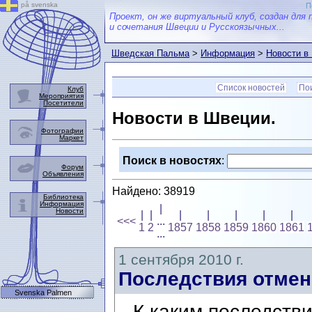
på svenska
П
Проект, он же виртуальный клуб, создан для 
и сочетания Швеции и Русскоязычных...
Шведская Пальма
>
Информация
>
Новости в
Список новостей
Пои
Клуб
Мероприятия
Посетители
Новости в Швеции.
Фотографии
Маркет
Поиск в новостях
:
Форум
Объявления
Найдено: 38919
Библиотека
Информация
|
Новости
|
|
|
|
|
|
|
<<<
...
1
2
1857
1858
1859
1860
1861
...
1 сентября 2010 г.
Последствия отме
Svenska Palmen
К каким последстви