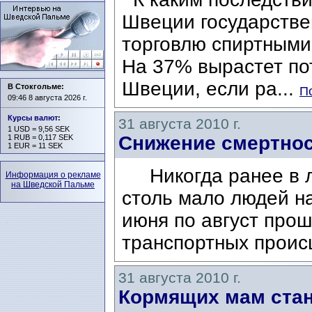
Швеции государстве
торговлю спиртным
На 37% вырастет по
Швеции, если ра...
В Стокгольме:
П
09:46 8 августа 2026 г.
Курсы валют
:
31 августа 2010 г.
1 USD = 9,56 SEK
Снижение смертнос
1 RUB = 0,117 SEK
1 EUR = 11 SEK
Никогда ранее в л
Информация о рекламе
на Шведской Пальме
столь мало людей н
июня по август про
транспортных проис
31 августа 2010 г.
Кормящих мам стан