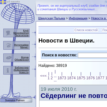
på svenska
П
Проект, он же виртуальный клуб, создан для 
и сочетания Швеции и Русскоязычных...
Шведская Пальма
>
Информация
>
Новости в
Список новостей
Пои
Клуб
Мероприятия
Посетители
Новости в Швеции.
Фотографии
Маркет
Поиск в новостях
:
Форум
Объявления
Найдено: 38919
Библиотека
Информация
|
Новости
|
|
|
|
|
|
|
<<<
...
1
2
1873
1874
1875
1876
1877
...
19 июля 2010 г.
Сёдерлинг не повт
Svenska Palmen