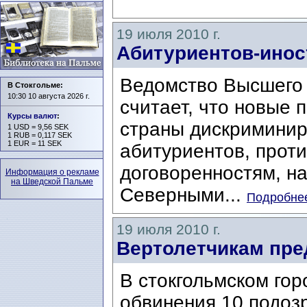
19 июля 2010 г.
Абитуриентов-ино
Ведомство Высшего
В Стокгольме:
10:30 10 августа 2026 г.
считает, что новые
Курсы валют
:
страны дискриминир
1 USD = 9,56 SEK
1 RUB = 0,117 SEK
1 EUR = 11 SEK
абитуриентов, прот
договоренностям, на
Информация о рекламе
на Шведской Пальме
Северными...
Подробнее
19 июля 2010 г.
Вертолетчикам пр
В стокгольмском го
обвинения 10 подоз