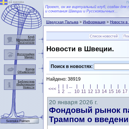
på svenska
П
Проект, он же виртуальный клуб, создан для 
и сочетания Швеции и Русскоязычных...
Шведская Пальма
>
Информация
>
Новости в
Список новостей
Пои
Клуб
Мероприятия
Посетители
Новости в Швеции.
Фотографии
Маркет
Поиск в новостях
:
Форум
Объявления
Найдено: 38919
Библиотека
Информация
|
|
| ...
|
|
|
|
|
|
|
|
Новости
<<<
1
2
...
10
11
12
13
14
15
16
17
20 января 2026 г.
Фондовый рынок п
Трампом о введени
Svenska Palmen