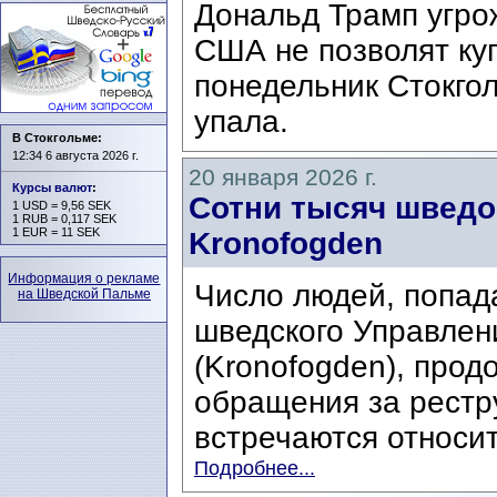
Дональд Трамп угро
США не позволят ку
понедельник Стокго
упала.
В Стокгольме:
12:34 6 августа 2026 г.
20 января 2026 г.
Курсы валют
:
Сотни тысяч шведо
1 USD = 9,56 SEK
1 RUB = 0,117 SEK
1 EUR = 11 SEK
Kronofogden
Информация о рекламе
Число людей, попа
на Шведской Пальме
шведского Управлен
(Kronofogden), прод
обращения за рестр
встречаются относит
Подробнее...