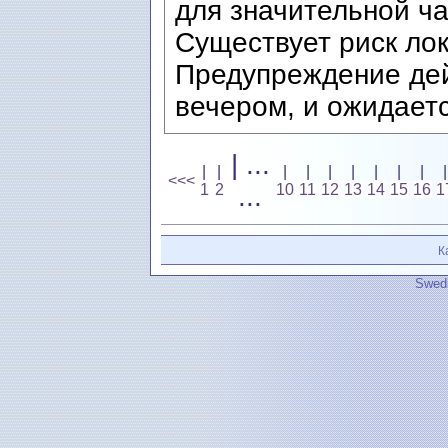
для значительной ча
Существует риск ло
Предупреждение дей
вечером, и ожидается
| ...
|
|
|
|
|
|
|
|
|
|
<<<
1
2
...
10
11
12
13
14
15
16
1
К
Swedi