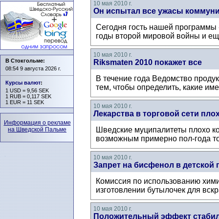
10 мая 2010 г.
Он испытал все ужасы коммуни
Сегодня гость нашей программы -
годы второй мировой войны и еще
10 мая 2010 г.
В Стокгольме:
Riksmaten 2010 покажет все
08:54 9 августа 2026 г.
В течение года Ведомство проду
Курсы валют
:
тем, чтобы определить, какие име
1 USD = 9,56 SEK
1 RUB = 0,117 SEK
1 EUR = 11 SEK
10 мая 2010 г.
Лекарства в торговой сети пло
Информация о рекламе
Шведские муципалитеты плохо ко
на Шведской Пальме
возможным примерно пол-года том
10 мая 2010 г.
Запрет на бисфенол в детской 
Комиссия по использованию хими
изготовлении бутылочек для вск
10 мая 2010 г.
Положительный эффект стаби