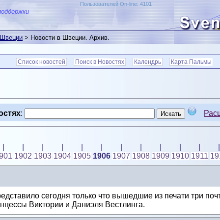
Пользователей On-line: 4101
поддержки
 Швеции
> Новости в Швеции. Архив.
Список новостей
Поиск в Новостях
Календрь
Карта Пальмы
остях
:
Рас
|
|
|
|
|
|
|
|
|
|
|
|
901
1902
1903
1904
1905
1906
1907
1908
1909
1910
1911
19
едставило сегодня только что вышедшие из печати три по
нцессы Виктории и Даниэля Вестлинга.