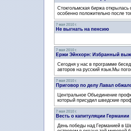
Стокгольмская биржа открылась 
особенно положительно после тог
7 мая 2010 г.
Не выгнать на пенсию
7 мая 2010 г.
Ержи Эйнхорн: Избранный выж
Сегодня у нас в программе бесед
авторов на русский язык.Мы погов
7 мая 2010 г.
Приговор по делу Лавал обжал
Центральное Объединение профс
который присудил шведские проф
7 мая 2010 г.
Весть о капитуляции Германии
День победы над Германией в Шв
островом в океане той мировой б