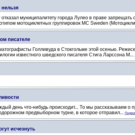
 нельзя
 отказал муниципалитету города Лулео в праве запрещать 
готипом мотоциклетных группировок MC Sweden (Мотоцикли
ком писателе
матографисты Голливуда в Стокгольме этой осенью. Режис
логии известного шведского писателя Стига Ларссона М...
ливости
аждый день что-нибудь происходит... То мы рассказываем о 
нодорожном предвыборном турне, в которое отправил...
Подроб
гут исчезнуть