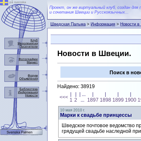
på svenska
Проект, он же виртуальный клуб, создан для 
и сочетания Швеции и Русскоязычных...
Шведская Пальма
>
Информация
>
Новости в
Клуб
Мероприятия
Посетители
Новости в Швеции.
Фотографии
Маркет
Поиск в нов
Форум
Объявления
Найдено: 38919
Библиотека
Информация
|
|
| ...
|
|
|
|
Новости
<<<
1
2
...
1897
1898
1899
1900
1
10 мая 2010 г.
Марки к свадьбе принцессы
Шведское почтовое ведомство пр
грядущей свадьбе наследной при
Svenska Palmen