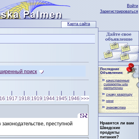
Войти
Зарегистрироваться
Карта сайта
Последние
ширенный поиск
Объявления:
качественные
сиггареты или
наппиточки
|
|
|
|
|
|
|
сниму квартиру
16
1917
1918
1919
1944
1945
1946
>>>
няня
знакомства
Нравятся ли вам
 законодательстве, преступной
Шведские
продукты
питания?