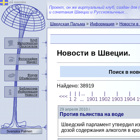
på svenska
Проект, он же виртуальный клуб, создан для 
и сочетания Швеции и Русскоязычных...
Шведская Пальма
>
Информация
>
Новости в
Клуб
Мероприятия
Посетители
Новости в Швеции.
Фотографии
Маркет
Поиск в нов
Форум
Объявления
Найдено: 38919
Библиотека
Информация
|
|
| ...
|
|
|
|
Новости
<<<
1
2
...
1901
1902
1903
1904
1
29 апреля 2010 г.
Против пьянства на воде
Шведский парламент утвердил изм
дозой содержания алкоголя в кров
Svenska Palmen