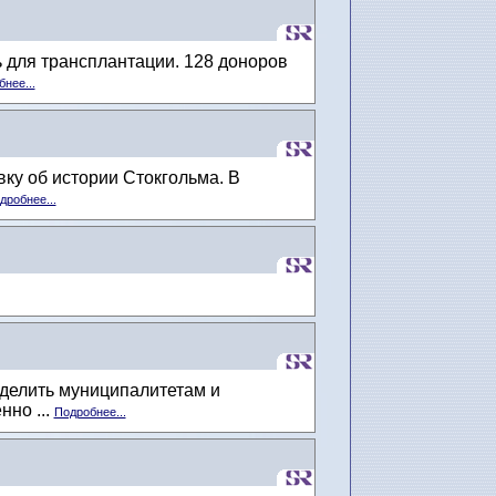
 для трансплантации. 128 доноров
нее...
ку об истории Стокгольма. В
дробнее...
ыделить муниципалитетам и
нно ...
Подробнее...