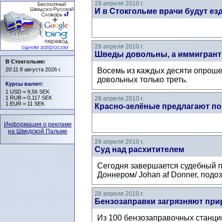
28 апреля 2010 г.
И в Стокгольме врачи будут ез
28 апреля 2010 г.
Шведы довольны, а иммигрант
В Стокгольме:
20:11 8 августа 2026 г.
Восемь из каждых десяти опроше
довольных только треть.
Курсы валют
:
1 USD = 9,56 SEK
1 RUB = 0,117 SEK
28 апреля 2010 г.
1 EUR = 11 SEK
Красно-зелёные предлагают по
Информация о рекламе
на Шведской Пальме
28 апреля 2010 г.
Суд над расхитителем
Сегодня завершается судебный 
Доннером/ Johan af Donner, подо
28 апреля 2010 г.
Бензозаправки загрязняют при
Из 100 бензозаправочных станци