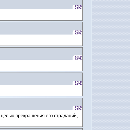
целью пре­кращения его страданий,
.