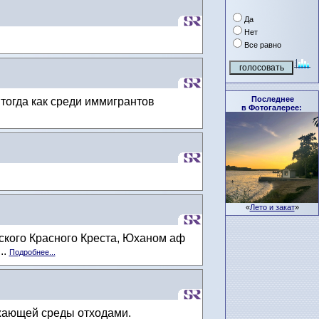
Да
Нет
Все равно
Последнее
тогда как среди иммигрантов
в Фотогалерее:
«
Лето и закат
»
кого Красного Креста, Юханом аф
..
Подробнее...
ужающей среды отходами.