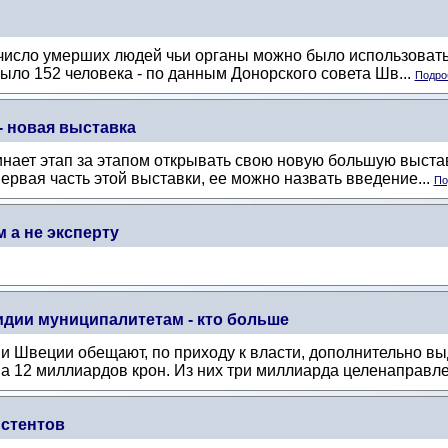
 число умерших людей чьи органы можно было использовать
было 152 человека - по данным Донорского совета Шв...
Подроб
- новая выставка
нает этап за этапом открывать свою новую большую выстав
рвая часть этой выставки, ее можно назвать введение...
По
 а не эксперту
дии муниципалитетам - кто больше
и Швеции обещают, по приходу к власти, дополнительно в
а 12 миллиардов крон. Из них три миллиарда целенаправле
стентов