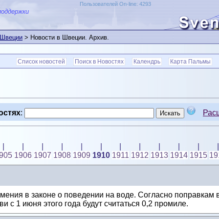
Пользователей On-line: 4293
поддержки
 Швеции
> Новости в Швеции. Архив.
Список новостей
Поиск в Новостях
Календрь
Карта Пальмы
остях
:
Рас
|
|
|
|
|
|
|
|
|
|
|
|
905
1906
1907
1908
1909
1910
1911
1912
1913
1914
1915
19
ения в законе о поведении на воде. Согласно поправкам в
и c 1 июня этого года будут считаться 0,2 промиле.