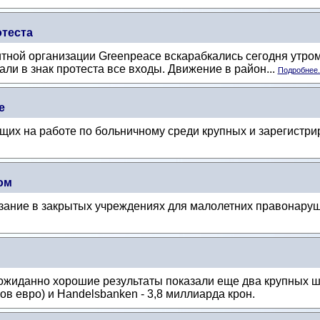
отеста
итной организации Greenpeace вскарабкались сегодня утро
вали в знак протеста все входы. Движение в район...
Подробнее.
е
щих на работе по больничному среди крупных и зарегистр
ом
казание в закрытых учреждениях для малолетних правонару
ожиданно хорошие результаты показали еще два крупных шв
ов евро) и Handelsbanken - 3,8 миллиарда крон.