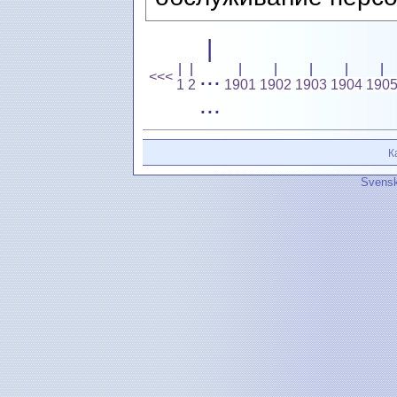
|
|
|
|
|
|
|
|
...
<<<
1
2
1901
1902
1903
1904
190
...
К
Svensk