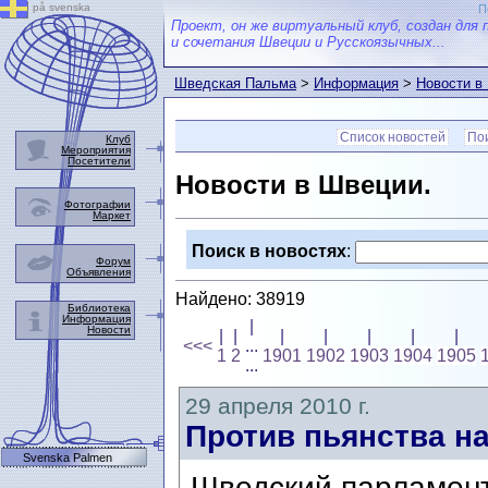
på svenska
П
Проект, он же виртуальный клуб, создан для 
и сочетания Швеции и Русскоязычных...
Шведская Пальма
>
Информация
>
Новости в
Список новостей
Пои
Клуб
Мероприятия
Посетители
Новости в Швеции.
Фотографии
Маркет
Поиск в новостях
:
Форум
Объявления
Найдено: 38919
Библиотека
Информация
|
Новости
|
|
|
|
|
|
|
<<<
...
1
2
1901
1902
1903
1904
1905
...
29 апреля 2010 г.
Против пьянства н
Svenska Palmen
Шведский парламент