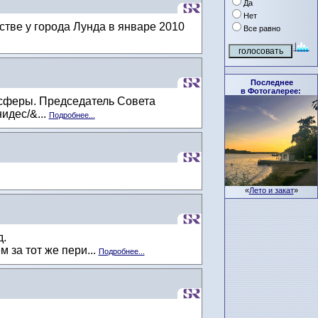
Да
Нет
тве у города Лунда в январе 2010
Все равно
Последнее
в Фотогалерее:
сферы. Председатель Совета
идес/&...
Подробнее...
«
Лето и закат
»
д.
 за тот же пери...
Подробнее...