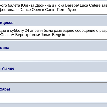
ого балета Юргита Дронина и Люка Ветере/ Luca Cetere за
фестивале Dance Open в Санкт-Петербурге.
инцессы
ции в субботу 24 апреля было размещено сообщение о ра
 Юнасом Бергстрёмом/ Jonas Bergstrom.
роина
 Уганде
ахары