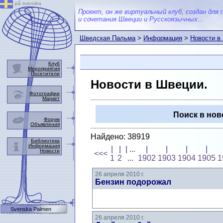
på svenska
Проект, он же виртуальный клуб, создан для 
и сочетания Швеции и Русскоязычных...
Шведская Пальма
>
Информация
>
Новости в
Клуб
Мероприятия
Посетители
Новости в Швеции.
Фотографии
Маркет
Поиск в нов
Форум
Объявления
Найдено: 38919
Библиотека
Информация
|
|
| ...
|
|
|
|
Новости
<<<
1
2
...
1902
1903
1904
1905
1
26 апреля 2010 г.
Бензин подорожал
Svenska Palmen
26 апреля 2010 г.