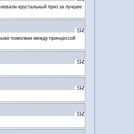
воевали хрустальный приз за лучшее
зрыве помолвки между принцессой