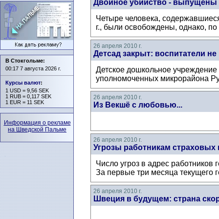
Двойное убийство - выпущены
Четыре человека, содержавшиеся
г., были освобождены, однако, по
26 апреля 2010 г.
Детсад закрыт: воспитатели не
В Стокгольме:
00:17 7 августа 2026 г.
Детское дошкольное учреждение
уполномоченных микрорайона Рус
Курсы валют
:
1 USD = 9,56 SEK
1 RUB = 0,117 SEK
26 апреля 2010 г.
1 EUR = 11 SEK
Из Векшё с любовью...
Информация о рекламе
на Шведской Пальме
26 апреля 2010 г.
Угрозы работникам страховых 
Число угроз в адрес работников г
За первые три месяца текущего го
26 апреля 2010 г.
Швеция в будущем: страна ско