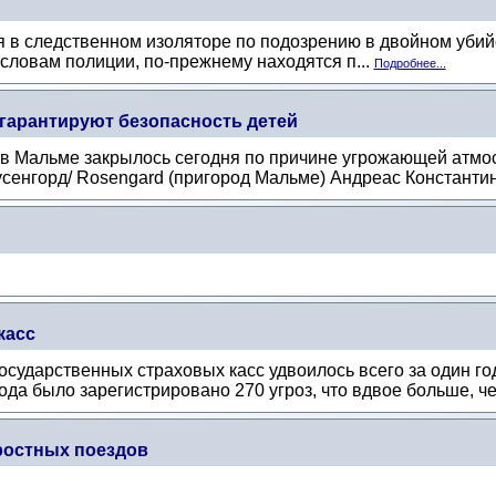
 в следственном изоляторе по подозрению в двойном убийс
 словам полиции, по-прежнему находятся п...
Подробнее...
 гарантируют безопасность детей
 в Мальме закрылось сегодня по причине угрожающей атмо
енгорд/ Rosengard (пригород Мальме) Андреас Константин
касс
осударственных страховых касс удвоилось всего за один го
да было зарегистрировано 270 угроз, что вдвое больше, чем
ростных поездов