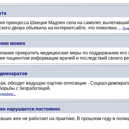
ута
дня принцесса Швеции Мадлен села на самолет, вылетавший
кого двора объявила на интернетсайте, что помолвка ...
Подр
анию можно
елание прекратить медицинские меры по поддержанию его ж
е пациентом информации врачей и последствий своего ре
-демократов
ая, обходит ведущую партию оппозиции - Социал-демократи
борьбы с безработицей.
одробнее...
ен нарушается постоянно
ывших жен не работает на практике. В прошлом году в пол