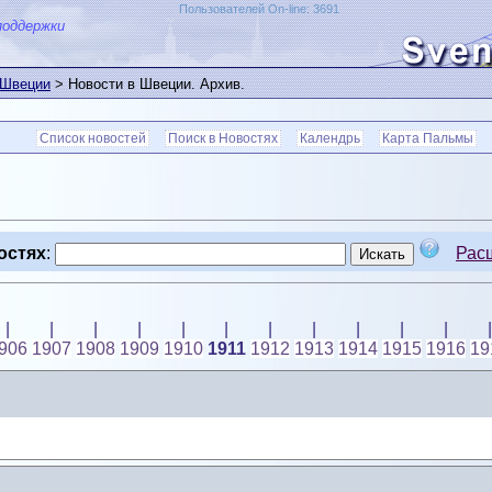
Пользователей On-line: 3691
поддержки
 Швеции
> Новости в Швеции. Архив.
Список новостей
Поиск в Новостях
Календрь
Карта Пальмы
остях
:
Рас
|
|
|
|
|
|
|
|
|
|
|
|
906
1907
1908
1909
1910
1911
1912
1913
1914
1915
1916
19