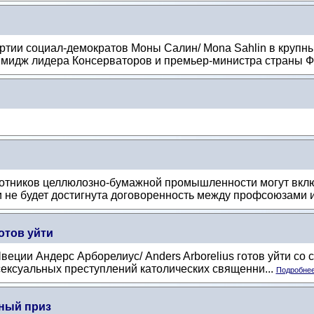
ртии социал-демократов Моны Салин/ Mona Sahlin в крупн
имидж лидера Консерваторов и премьер-министра страны Ф
аботников целлюлозно-бумажной промышленности могут вклю
 не будет достигнута договоренность между профсоюзами и
отов уйти
еции Андерс Арборелиус/ Anders Arborelius готов уйти со св
сексуальных преступлений католических священни...
Подробнее.
ный приз