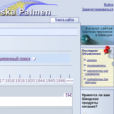
Войти
Зарегистрироваться
Карта сайта
Последние
Объявления:
ширенный поиск
аптека
познакомлюсь
наппиточки или
сиггареты
|
|
|
|
|
|
|
подработка для
17
1918
1919
1920
1944
1945
1946
>>>
девушки
Нравятся ли вам
Шведские
продукты
питания?