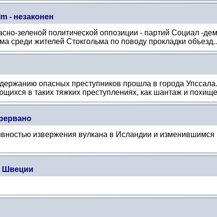
lm - незаконен
сно-зеленой политической оппозиции - партий Социал -де
а среди жителей Стокгольма по поводу прокладки объезд..
адержанию опасных преступников прошла в города Упссала.
щихся в таких тяжких преступлениях, как шантаж и похище
рервано
ивностью извержения вулкана в Исландии и изменившимся
ы Швеции