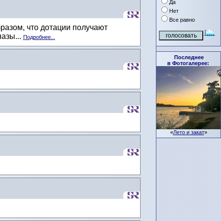
Да
Нет
Все равно
азом, что дотации получают
азы...
Подробнее...
Последнее
в Фотогалерее:
«
Лето и закат
»