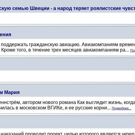
скую семью Швеции - а народ теряет роялистские чувс
ения
 поддержать гражданскую авиацию. Авиакомпаниям времен
 Кроме того, в течение трех месяцев авиакомпаниям ра...
Под
ём Мария
ннстрём, автором нового романа Как выглядит жизнь, когда
училась в московском ВГИКе, и ее русские корни...
Подробнее...
наказаний проводит проект, целью которого является укр