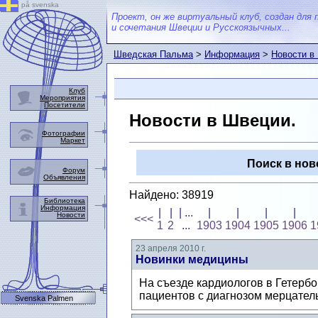
på svenska
Проект, он же виртуальный клуб, создан для 
и сочетания Швеции и Русскоязычных...
Шведская Пальма
>
Информация
>
Новости в
Клуб
Мероприятия
Посетители
Новости в Швеции.
Фотографии
Маркет
Поиск в нов
Форум
Объявления
Найдено: 38919
Библиотека
Информация
|
|
| ...
|
|
|
|
Новости
<<<
1
2
...
1903
1904
1905
1906
1
23 апреля 2010 г.
Новинки медицины
На съезде кардиологов в Гетерб
пациентов с диагнозом мерцател
Svenska Palmen