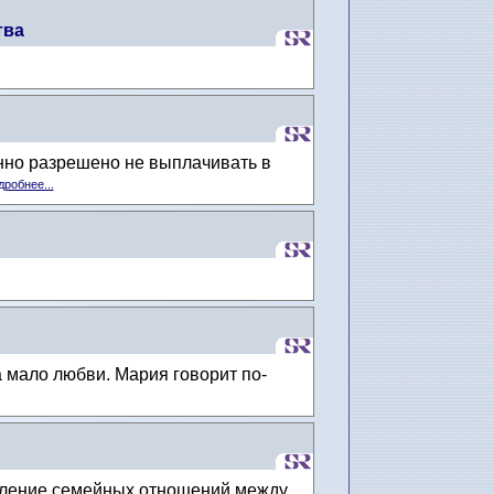
тва
но разрешено не выплачивать в
робнее...
 мало любви. Мария говорит по-
епление семейных отношений между