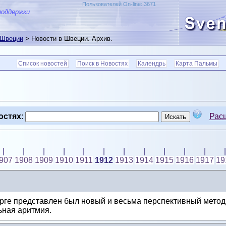
Пользователей On-line: 3671
поддержки
 Швеции
> Новости в Швеции. Архив.
Список новостей
Поиск в Новостях
Календрь
Карта Пальмы
остях
:
Рас
|
|
|
|
|
|
|
|
|
|
|
|
907
1908
1909
1910
1911
1912
1913
1914
1915
1916
1917
19
орге представлен был новый и весьма перспективный метод
ьная аритмия.