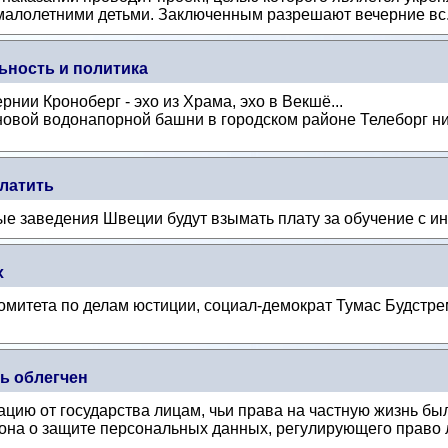
малолетними детьми. Заключенным разрешают вечерние вс.
ьность и политика
рнии Кроноберг - эхо из Храма, эхо в Векшё...
новой водонапорной башни в городском районе Телеборг нич
латить
е заведения Швеции будут взымать плату за обучение с ин
х
омитета по делам юстиции, социал-демократ Тумас Будстре
ь облегчен
ию от государства лицам, чьи права на частную жизнь был
она о защите персональных данных, регулирующего право л