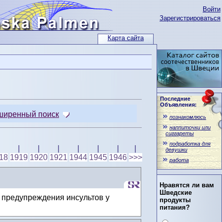
Войти
Зарегистрироваться
Карта сайта
Последние
Объявления:
ширенный поиск
познакомлюсь
наппиточки или
сиггареты
подработка для
|
|
|
|
|
|
|
девушки
18
1919
1920
1921
1944
1945
1946
>>>
работа
Нравятся ли вам
Шведские
 предупреждения инсультов у
продукты
питания?