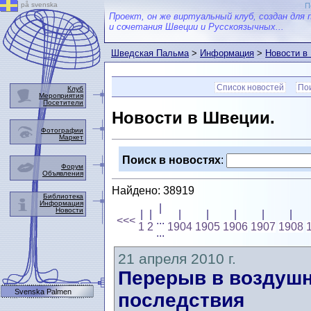
på svenska
П
Проект, он же виртуальный клуб, создан для 
и сочетания Швеции и Русскоязычных...
Шведская Пальма
>
Информация
>
Новости в
Список новостей
Пои
Клуб
Мероприятия
Посетители
Новости в Швеции.
Фотографии
Маркет
Поиск в новостях
:
Форум
Объявления
Найдено: 38919
Библиотека
Информация
|
Новости
|
|
|
|
|
|
|
<<<
...
1
2
1904
1905
1906
1907
1908
...
21 апреля 2010 г.
Перерыв в воздуш
Svenska Palmen
последствия