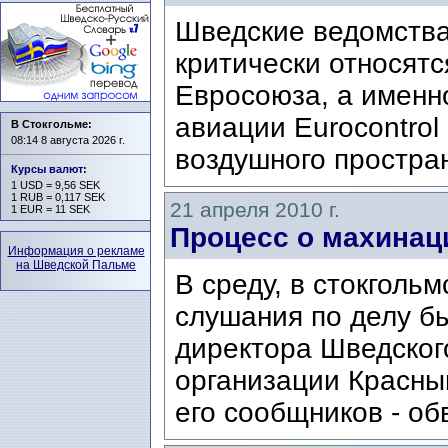
Шведские ведомства
критически относят
Евросоюза, а именн
авиации Eurocontrol
В Стокгольме:
08:14 8 августа 2026 г.
воздушного простран
Курсы валют
:
1 USD = 9,56 SEK
1 RUB = 0,117 SEK
21 апреля 2010 г.
1 EUR = 11 SEK
Процесс о махинац
Информация о рекламе
на Шведской Пальме
В среду, в стокголь
слушания по делу б
директора Шведског
организации Красны
его сообщников - об