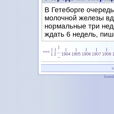
В Гетеборге очередь
молочной железы вд
нормальные три нед
ждать 6 недель, пиш
|
|
|
|
|
|
|
|
<<<
...
1
2
1904
1905
1906
1907
1908
...
К
Svensk