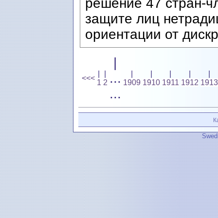
решение 47 стран-ч
защите лиц нетради
ориентации от диск
|
|
|
|
|
|
|
|
...
<<<
1
2
1909
1910
1911
1912
1913
...
К
Swedi