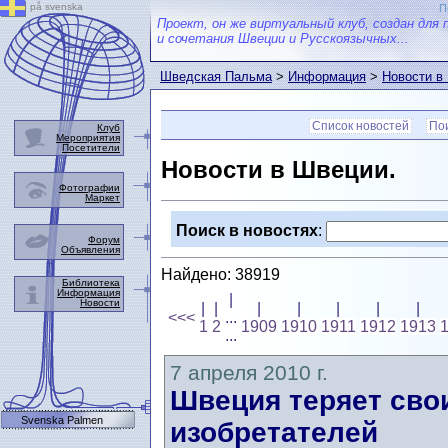
på svenska
П
Проект, он же виртуальный клуб, создан для 
и сочетания Швеции и Русскоязычных...
Шведская Пальма
>
Информация
>
Новости в
Список новостей
Пои
Клуб
Мероприятия
Посетители
Новости в Швеции.
Фотографии
Маркет
Поиск в новостях
:
Форум
Объявления
Найдено: 38919
Библиотека
Информация
|
Новости
|
|
|
|
|
|
|
<<<
...
1
2
1909
1910
1911
1912
1913
...
7 апреля 2010 г.
Швеция теряет свои
Svenska Palmen
изобретателей