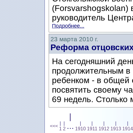
(Forsvarshogskolan) 
руководитель Центра
Подробнее...
23 марта 2010 г.
Реформа отцовских
На сегодняшний ден
продолжительным в м
ребенком - в общей
посвятить своему ча
69 недель. Столько м
|
|
|
|
|
|
|
|
...
<<<
1
2
1910
1911
1912
1913
1914