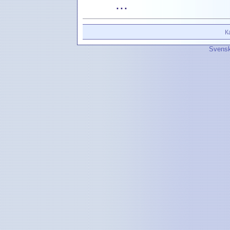
...
К
Svensk