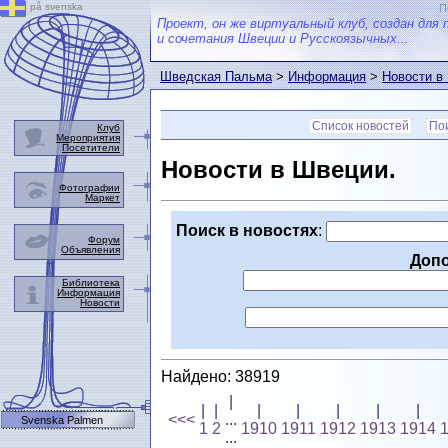
på svenska
П
Проект, он же виртуальный клуб, создан для 
и сочетания Швеции и Русскоязычных...
Шведская Пальма
>
Информация
>
Новости в
Список новостей
Пои
Клуб
Мероприятия
Посетители
Новости в Швеции.
Фотографии
Маркет
Поиск в новостях
:
Форум
Объявления
Доп
Библиотека
Информация
Новости
Найдено: 38919
|
|
|
|
|
|
|
|
<<<
...
Svenska Palmen
1
2
1910
1911
1912
1913
1914
...