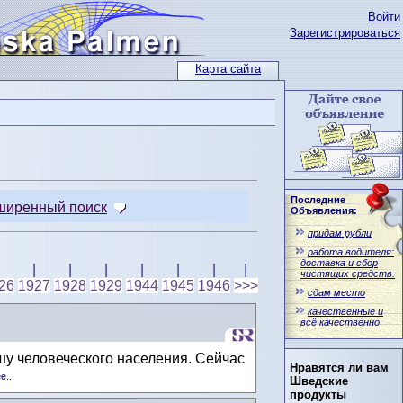
Войти
Зарегистрироваться
Карта сайта
Последние
ширенный поиск
Объявления:
придам рубли
работа водителя:
доставка и сбор
|
|
|
|
|
|
|
чистящих средств.
26
1927
1928
1929
1944
1945
1946
>>>
сдам место
качественные и
всё качественно
шу человеческого населения. Сейчас
Нравятся ли вам
...
Шведские
продукты