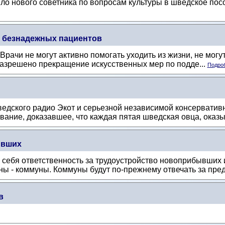
ло нового советника по вопросам культуры в шведское пос
я безнадежных пациентов
рачи не могут активно помогать уходить из жизни, не могу
разрешено прекращение искусственных мер по подде...
Подроб
едского радио Экот и серьезной независимой консервативн
ание, доказавшее, что каждая пятая шведская овца, оказы
ывших
а себя ответственность за трудоустройство новоприбывших
 - коммуны. Коммуны будут по-прежнему отвечать за предо
в