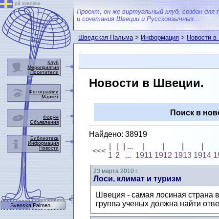
på svenska
Проект, он же виртуальный клуб, создан для 
и сочетания Швеции и Русскоязычных...
Шведская Пальма
>
Информация
>
Новости в
Клуб
Мероприятия
Посетители
Новости в Швеции.
Фотографии
Маркет
Поиск в нов
Форум
Объявления
Найдено: 38919
Библиотека
Информация
|
|
| ...
|
|
|
|
Новости
<<<
1
2
...
1911
1912
1913
1914
1
23 марта 2010 г.
Лоси, климат и туризм
Швеция - самая лосиная страна в
группа ученых должна найти отве
Svenska Palmen