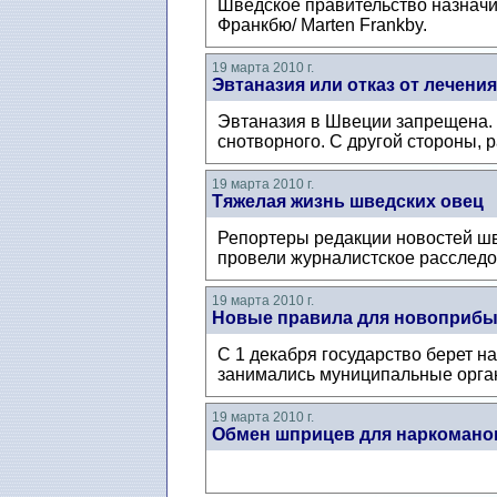
Шведское правительство назначи
Франкбю/ Marten Frankby.
19 марта 2010 г.
Эвтаназия или отказ от лечени
Эвтаназия в Швеции запрещена. В
снотворного. С другой стороны, 
19 марта 2010 г.
Тяжелая жизнь шведских овец
Репортеры редакции новостей шв
провели журналистское расследов
19 марта 2010 г.
Новые правила для новоприб
С 1 декабря государство берет н
занимались муниципальные органы
19 марта 2010 г.
Обмен шприцев для наркомано