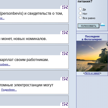
питания?
Да
ersonbevis) и свидетельств о том,
Нет
Все равно
е...
Последнее
и монет, новых номиналов.
в Фотогалерее:
зарплат своим работникам.
обнее...
«
Лето и закат
»
атомные электростанции могут
.
Подробнее...