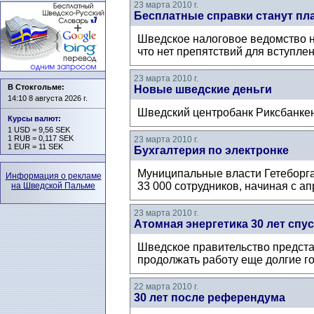
23 марта 2010 г.
Бесплатные справки станут п
Шведское налоговое ведомство на
что нет препятствий для вступле
23 марта 2010 г.
В Стокгольме:
Новые шведские деньги
14:10 8 августа 2026 г.
Шведский центробанк Риксбанкен 
Курсы валют
:
1 USD = 9,56 SEK
1 RUB = 0,117 SEK
23 марта 2010 г.
1 EUR = 11 SEK
Бухгалтерия по электронке
Муниципальные власти Гетеборга
Информация о рекламе
33 000 сотрудников, начиная с ап
на Шведской Пальме
23 марта 2010 г.
Атомная энергетика 30 лет спус
Шведское правительство представ
продолжать работу еще долгие го
22 марта 2010 г.
30 лет после референдума