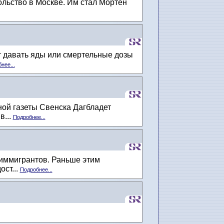
ольство в Москве. Им стал Мóртен
т давать яды или смертельные дозы
нее...
ой газеты Свенска Дагбладет
в...
Подробнее...
 иммигрантов. Раньше этим
ст...
Подробнее...