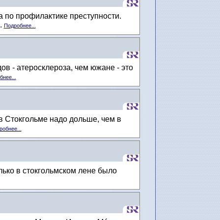
 по профилактике преступности.
.
Подробнее...
в - атерoсклероза, чем южане - это
нее...
в Стокгольме надо дольше, чем в
робнее...
ько в стокгольмском лене было