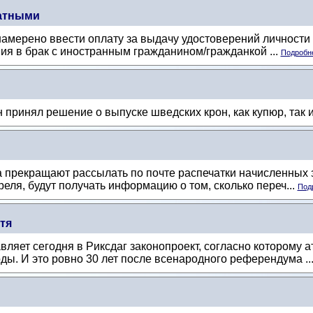
латными
мерено ввести оплату за выдачу удостоверений личности (p
ния в брак с иностранным гражданином/гражданкой ...
Подробне
принял решение о выпуске шведских крон, как купюр, так 
 прекращают рассылать по почте распечатки начисленных 
реля, будут получать информацию о том, сколько переч...
Подр
тя
ляет сегодня в Риксдаг законопроект, согласно которому 
ды. И это ровно 30 лет после всенародного референдума ..