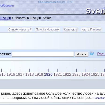
Пользователей On-line: 3771
поддержки
 Швеции
> Новости в Швеции. Архив.
Список новостей
Поиск в Новостях
Календрь
Карта Пальмы
остях
:
Рас
|
|
|
|
|
|
|
|
|
|
|
|
915
1916
1917
1918
1919
1920
1921
1922
1923
1924
1925
19
 мире. Здесь живет самое большое количество лосей на ду
ты на вопросы: как на лосей, обитающих на севере...
Подробнее