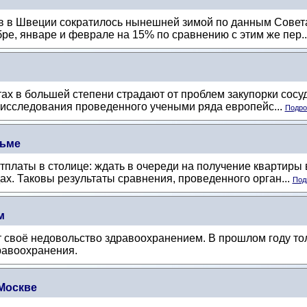
в в Швеции сократилось нынешней зимой по данным Совета
бре, январе и феврале на 15% по сравнению с этим же пер..
 в большей степени страдают от проблем закупорки сосудо
о исследования проведенного учеными ряда европейс...
Подроб
льме
платы в столице: ждать в очереди на получение квартиры 
ах. Таковы результаты сравнения, проведенного орган...
Под
м
своё недовольство здравоохранением. В прошлом году тол
равоохранения.
 Москве