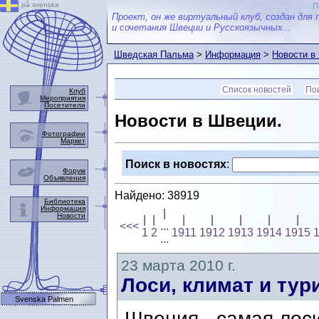
på svenska
П
Проект, он же виртуальный клуб, создан для 
и сочетания Швеции и Русскоязычных...
Шведская Пальма
>
Информация
>
Новости в
Список новостей
Пои
Клуб
Мероприятия
Посетители
Новости в Швеции.
Фотографии
Маркет
Поиск в новостях
:
Форум
Объявления
Найдено: 38919
Библиотека
Информация
|
Новости
|
|
|
|
|
|
|
<<<
...
1
2
1911
1912
1913
1914
1915
...
23 марта 2010 г.
Лоси, климат и тур
Svenska Palmen
Швеция - самая лоси