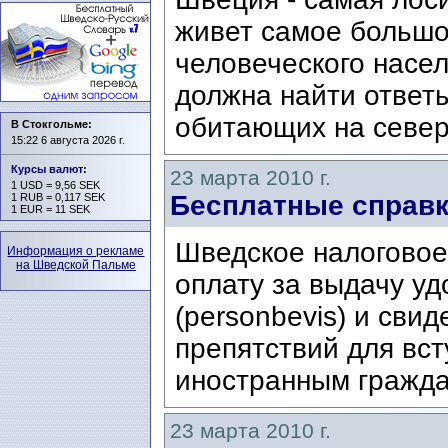
живет самое большо
человеческого насел
должна найти ответы
обитающих на север
В Стокгольме:
15:22 6 августа 2026 г.
Курсы валют
:
23 марта 2010 г.
1 USD = 9,56 SEK
Бесплатные справк
1 RUB = 0,117 SEK
1 EUR = 11 SEK
Шведское налоговое
Информация о рекламе
на Шведской Пальме
оплату за выдачу у
(personbevis) и свид
препятствий для вст
иностранным гражда
23 марта 2010 г.