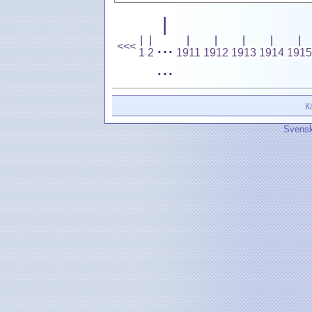
|
|
|
|
|
|
|
|
...
<<<
1
2
1911
1912
1913
1914
1915
...
К
Svensk