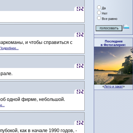
Да
Нет
Все равно
Последнее
аркоманы, и чтобы справиться с
в Фотогалерее:
Подробнее...
врале.
«
Лето и закат
»
а об одной фирме, небольшой.
...
бокой, как в начале 1990 годов, -