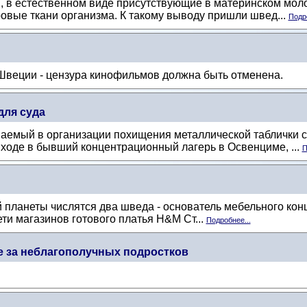
 в естественном виде присутствующие в материнском молок
оровые ткани организма. К такому выводу пришли швед...
Подро
Швеции - цензура кинофильмов должна быть отменена.
для суда
емый в организации похищения металлической таблички с ло
входе в бывший концентрационный лагерь в Освенциме, ...
П
 планеты числятся два шведа - основатель мебельного кон
ети магазинов готового платья H&M Ст...
Подробнее...
бе за неблагополучных подростков