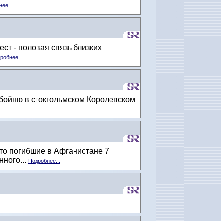
ее...
ст - половая связь близких
робнее...
 бойню в стокгольмском Королевском
что погибшие в Афганистане 7
ного...
Подробнее...