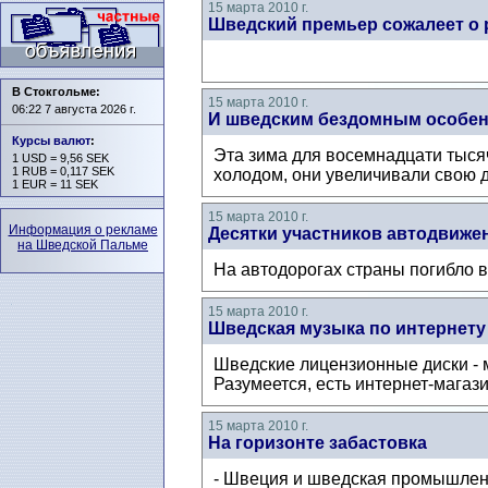
15 марта 2010 г.
Шведский премьер сожалеет о 
В Стокгольме:
15 марта 2010 г.
06:22 7 августа 2026 г.
И шведским бездомным особен
Курсы валют
:
Эта зима для восемнадцати тыся
1 USD = 9,56 SEK
1 RUB = 0,117 SEK
холодом, они увеличивали свою д
1 EUR = 11 SEK
15 марта 2010 г.
Информация о рекламе
Десятки участников автодвиже
на Шведской Пальме
На автодорогах страны погибло в
15 марта 2010 г.
Шведская музыка по интернету 
Шведские лицензионные диски - м
Разумеется, есть интернет-магаз
15 марта 2010 г.
На горизонте забастовка
- Швеция и шведская промышленно