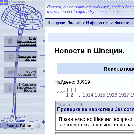
på svenska
Проект, он же виртуальный клуб, создан для 
и сочетания Швеции и Русскоязычных...
Шведская Пальма
>
Информация
>
Новости в
Клуб
Мероприятия
Посетители
Новости в Швеции.
Фотографии
Маркет
Поиск в нов
Форум
Объявления
Найдено: 38919
Библиотека
Информация
|
|
| ...
|
|
|
|
Новости
<<<
1
2
...
1914
1915
1916
1917
1
15 марта 2010 г.
Проверка на наркотики без сог
Правительство Швеции, вопреки 
законодательству, вынесет на ра
Svenska Palmen