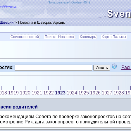
Пользователей On-line: 4549
поддержки
 Швеции
> Новости в Швеции. Архив.
Список новостей
Поиск в Новостях
Календрь
Карта Пальмы
остях
:
Рас
|
|
|
|
|
|
|
|
|
|
|
|
918
1919
1920
1921
1922
1923
1924
1925
1926
1927
1928
19
ласия родителей
рекомендациям Совета по проверке законопроектов на со
ссмотрение Риксдага законопроект о принудительной проверк