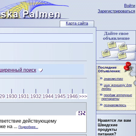
Войти
Зарегистрироваться
Карта сайта
Последние
ширенный поиск
Объявления:
знакомство
ищу женшену для
любви
|
|
|
|
|
|
|
продам аптечные
29
1930
1931
1932
1944
1945
1946
>>>
препараты
познакомлюсь
Нравятся ли вам
ответствие действующему
Шведские
е на ...
Подробнее...
продукты
питания?