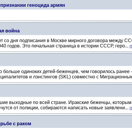
 признании геноцида армян
ая война
ет со дня подписания в Москве мирного договора между С
40 годов. Это печальная страница в истории СССР, геро...
П
 больше одиноких детей-беженцев, чем говорилось ранее 
ципалитетов и лэнстингов (SKL) совместно с Миграционным
ие выходные по всей стране. Иракские беженцы, которым г
чутся от полиции, собираются написать новые заявлени...
П
орьбе с раком