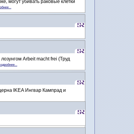
е, могут убивать раковые клетки
бнее...
зунгом Arbeit macht frei (Труд
одробнее...
церна IKEA Ингвар Кампрад и