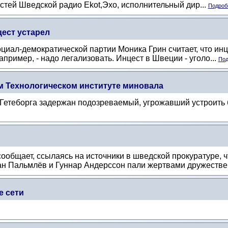
стей Шведской радио Ekot,Эхо, исполнительный дир...
Подробн
цест устарел
циал-демократической партии Моника Грин считает, что инце
апример, - надо легализовать. Инцест в Швеции - уголо...
Под
м Технологическом институте миновала
е Гетеборга задержан подозреваемый, угрожавший устроить
ообщает, ссылаясь на источники в шведской прокуратуре, 
 Пальмлёв и Гуннар Андерссон пали жертвами дружествен
е сети