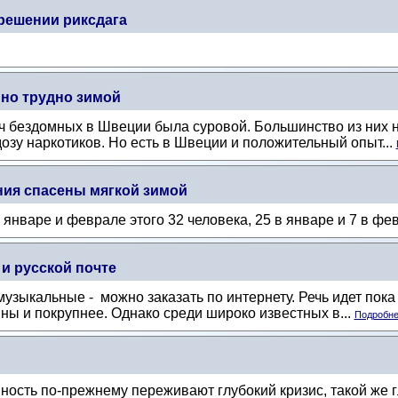
решении риксдага
но трудно зимой
ч бездомных в Швеции была суровой. Большинство из них н
озу наркотиков. Но есть в Швеции и положительный опыт...
ния спасены мягкой зимой
 январе и феврале этого 32 человека, 25 в январе и 7 в фе
и русской почте
узыкальные - можно заказать по интернету. Речь идет пок
ины и покрупнее. Однако среди широко известных в...
Подробнее
сть по-прежнему переживают глубокий кризис, такой же глу