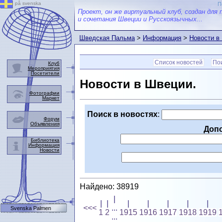
på svenska
П
Проект, он же виртуальный клуб, создан для 
и сочетания Швеции и Русскоязычных...
Шведская Пальма
>
Информация
>
Новости в
Список новостей
Пои
Клуб
Мероприятия
Посетители
Новости в Швеции.
Фотографии
Маркет
Поиск в новостях
:
Форум
Объявления
Доп
Библиотека
Информация
Новости
Найдено: 38919
|
|
|
|
|
|
|
|
<<<
...
Svenska Palmen
1
2
1915
1916
1917
1918
1919
...