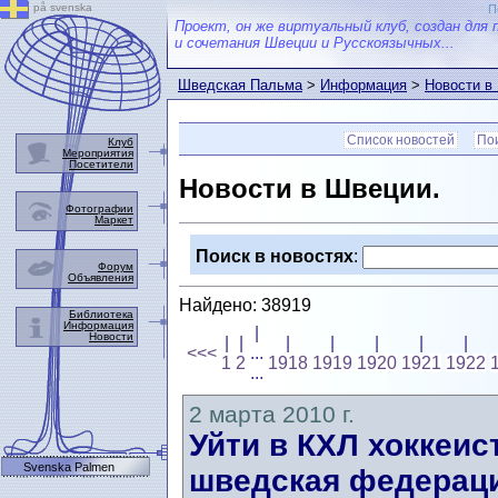
på svenska
П
Проект, он же виртуальный клуб, создан для 
и сочетания Швеции и Русскоязычных...
Шведская Пальма
>
Информация
>
Новости в
Список новостей
Пои
Клуб
Мероприятия
Посетители
Новости в Швеции.
Фотографии
Маркет
Поиск в новостях
:
Форум
Объявления
Найдено: 38919
Библиотека
Информация
|
Новости
|
|
|
|
|
|
|
<<<
...
1
2
1918
1919
1920
1921
1922
...
2 марта 2010 г.
Уйти в КХЛ хоккеис
Svenska Palmen
шведская федерац