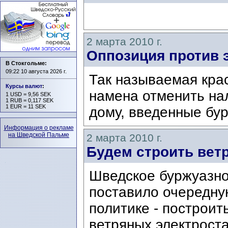
2 марта 2010 г.
Оппозиция против 
В Стокгольме:
09:22 10 августа 2026 г.
Так называемая кра
Курсы валют
:
намена отменить на
1 USD = 9,56 SEK
1 RUB = 0,117 SEK
1 EUR = 11 SEK
дому, введенные бу
Информация о рекламе
на Шведской Пальме
2 марта 2010 г.
Будем строить вет
Шведское буржуазно
поставило очередну
политике - построит
ветряных электроста