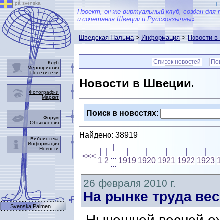
på svenska
П
Проект, он же виртуальный клуб, создан для 
и сочетания Швеции и Русскоязычных...
Шведская Пальма
>
Информация
>
Новости в
Список новостей
Пои
Клуб
Мероприятия
Посетители
Новости в Швеции.
Фотографии
Маркет
Поиск в новостях
:
Форум
Объявления
Найдено: 38919
Библиотека
Информация
|
Новости
|
|
|
|
|
|
|
<<<
...
1
2
1919
1920
1921
1922
1923
...
26 февраля 2010 г.
На рынке труда ве
Svenska Palmen
Нынешней весной о