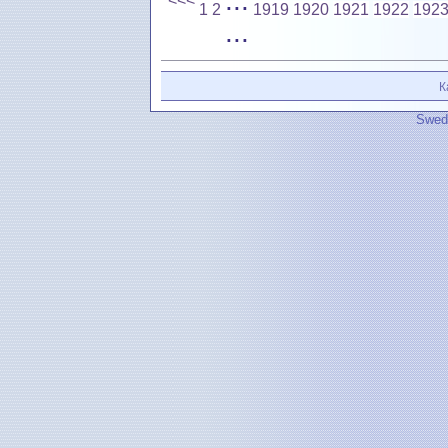
...
<<<
1
2
1919
1920
1921
1922
192
...
К
Swedi