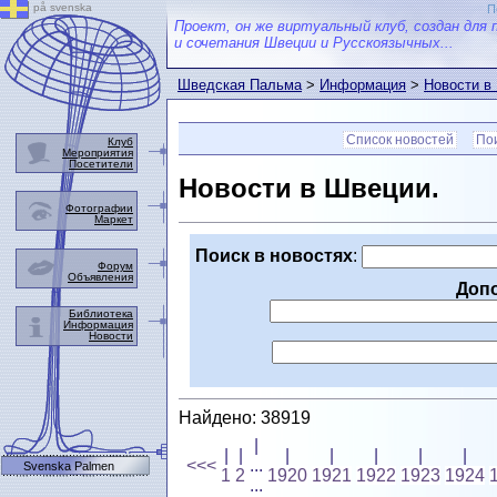
på svenska
П
Проект, он же виртуальный клуб, создан для 
и сочетания Швеции и Русскоязычных...
Шведская Пальма
>
Информация
>
Новости в
Список новостей
Пои
Клуб
Мероприятия
Посетители
Новости в Швеции.
Фотографии
Маркет
Поиск в новостях
:
Форум
Объявления
Доп
Библиотека
Информация
Новости
Найдено: 38919
|
|
|
|
|
|
|
|
<<<
...
Svenska Palmen
1
2
1920
1921
1922
1923
1924
...