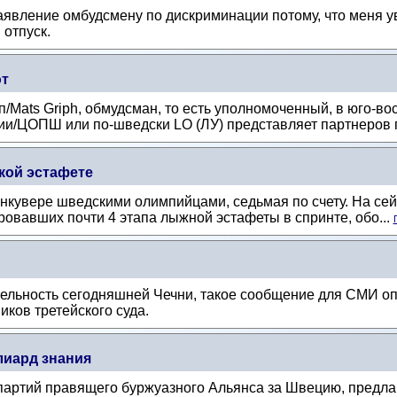
заявление омбудсмену по дискриминации потому, что меня у
 отпуск.
ют
/Mats Griph, обмудсман, то есть уполномоченный, в юго-в
/ЦОПШ или по-шведски LO (ЛУ) представляет партнеров п
кой эстафете
кувере шведскими олимпийцами, седьмая по счету. На сей р
овавших почти 4 этапа лыжной эстафеты в спринте, обо...
тельность сегодняшней Чечни, такое сообщение для СМИ о
ков третейского суда.
лиард знания
 партий правящего буржуазного Альянса за Швецию, предла