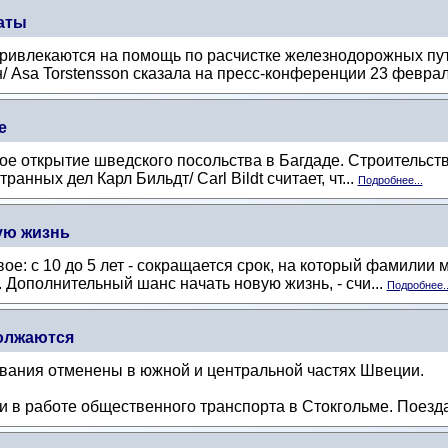
аты
ивлекаются на помощь по расчистке железнодорожных путе
 Asa Torstensson сказала на пресс-конференции 23 февраля,
е
е открытие шведского посольства в Багдаде. Строительств
анных дел Карл Бильдт/ Carl Bildt считает, чт...
Подробнее...
ую жизнь
вое: с 10 до 5 лет - сокращается срок, на который фамили
 Дополнительный шанс начать новую жизнь, - счи...
Подробнее..
олжаются
ования отменены в южной и центральной частях Швеции.
в работе общественного транспорта в Стокгольме. Поезда 