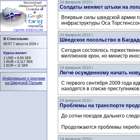
24 февраля 2010 г.
Солдаты меняют штыки на лоп
Впервые силы шведской армии пр
инфраструктуры Оса Торстенссон/
24 февраля 2010 г.
В Стокгольме:
Шведское посольство в Багдад
08:57 7 августа 2026 г.
Сегодня состоялось торжественно
Курсы валют
:
миллионов крон, но министр иностр
1 USD = 9,56 SEK
1 RUB = 0,117 SEK
1 EUR = 11 SEK
24 февраля 2010 г.
Легче осужденному начать нов
Информация о рекламе
С первого сентября 2009 года вд
на Шведской Пальме
находятся в списке преступников.
24 февраля 2010 г.
Проблемы на транспорте прод
До сотни поездов дальнего след
Продолжаются проблемы перебои 
24 февраля 2010 г.