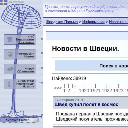
på svenska
Проект, он же виртуальный клуб, создан для 
и сочетания Швеции и Русскоязычных...
Шведская Пальма
>
Информация
>
Новости в
Клуб
Мероприятия
Посетители
Новости в Швеции.
Фотографии
Маркет
Поиск в нов
Форум
Объявления
Найдено: 38919
Библиотека
Информация
|
|
| ...
|
|
|
|
Новости
<<<
1
2
...
1920
1921
1922
1923
1
24 февраля 2010 г.
Швед купил полет в космос
Продана первая в Швеции поездка
Шведский покупатель, проживающ
Svenska Palmen