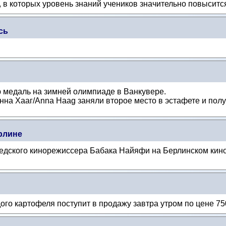
 в которых уровень знаний учеников значительно повыситс
сь
 медаль на зимней олимпиаде в Ванкувере.
Анна Хааг/Anna Haag заняли второе место в эстафете и полу
рлине
едского кинорежиссера Бабака Найяфи на Берлинском кин
о картофеля поступит в продажу завтра утром по цене 750