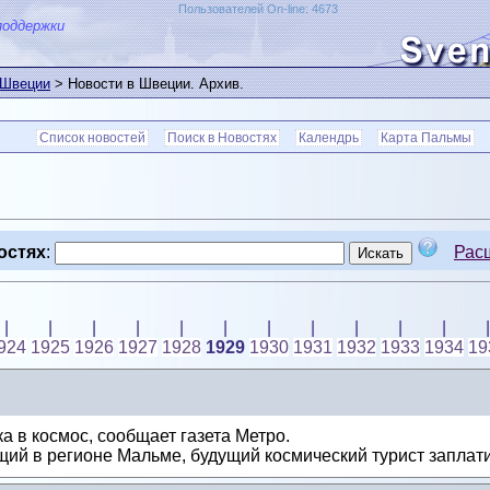
Пользователей On-line: 4673
поддержки
 Швеции
> Новости в Швеции. Архив.
Список новостей
Поиск в Новостях
Календрь
Карта Пальмы
остях
:
Рас
|
|
|
|
|
|
|
|
|
|
|
|
924
1925
1926
1927
1928
1929
1930
1931
1932
1933
1934
19
 в космос, сообщает газета Метро.
ий в регионе Мальме, будущий космический турист заплати