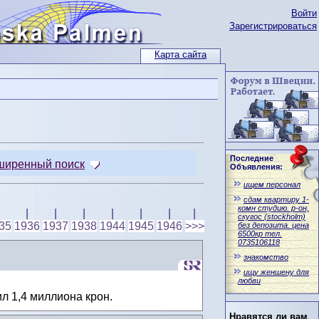
Войти
Зарегистрироваться
Карта сайта
Последние
ширенный поиск
Объявления:
ищем персонал
сдам квартиру 1-
комн студию. р-он,
|
|
|
|
|
|
|
скугос (stockholm)
35
1936
1937
1938
1944
1945
1946
>>>
без депозита. цена
6500кр тел.
0735106118
знакомство
ищу женшену для
любви
л 1,4 миллиона крон.
Нравятся ли вам