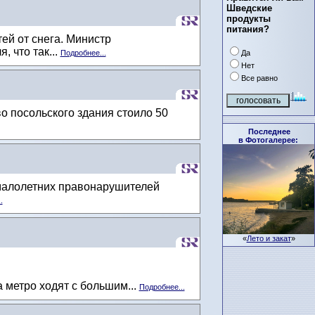
Шведские
продукты
питания?
й от снега. Министр
 что так...
Да
Подробнее...
Нет
Все равно
о посольского здания стоило 50
Последнее
в Фотогалерее:
и малолетних правонарушителей
.
«
Лето и закат
»
метро ходят с большим...
Подробнее...