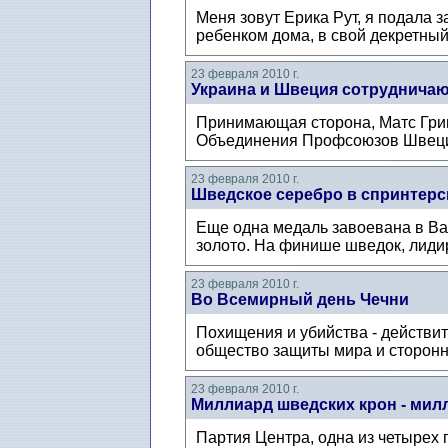
Меня зовут Ерика Рут, я подала 
ребенком дома, в свой декретный
23 февраля 2010 г.
Украина и Швеция сотруднича
Принимающая сторона, Матс Грип
Объединения Профсоюзов Швеции
23 февраля 2010 г.
Шведское серебро в спринтерс
Еще одна медаль завоевана в Ван
золото. На финише шведок, лидир
23 февраля 2010 г.
Во Всемирный день Чечни
Похищения и убийства - действи
общество защиты мира и сторонни
23 февраля 2010 г.
Миллиард шведских крон - мил
Партия Центра, одна из четырех