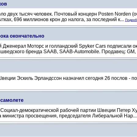
ков
оло двух тысяч человек. Почтовый концерн Posten Norden (
тках, 696 миллионов крон до налога, за последний к...
Подробн
ока окончательно
 Дженерал Моторс и голландский Spyker Cars подписали ок
 шведского бренда SAAB, SAAB-Automobile. Продавец: GM, 
еции Эскиль Эрландссон назначил сегодня 26 послов - по
 самолете
 Социал-демократической рабочей партии Швеции Петер Ху
а министра просвещения, председателя Либеральной Нар..