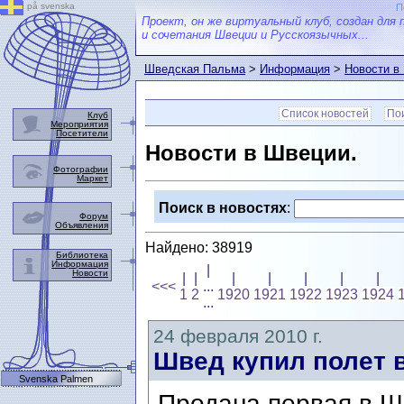
på svenska
П
Проект, он же виртуальный клуб, создан для 
и сочетания Швеции и Русскоязычных...
Шведская Пальма
>
Информация
>
Новости в
Список новостей
Пои
Клуб
Мероприятия
Посетители
Новости в Швеции.
Фотографии
Маркет
Поиск в новостях
:
Форум
Объявления
Найдено: 38919
Библиотека
Информация
|
Новости
|
|
|
|
|
|
|
<<<
...
1
2
1920
1921
1922
1923
1924
...
24 февраля 2010 г.
Швед купил полет 
Svenska Palmen
Продана первая в Ш