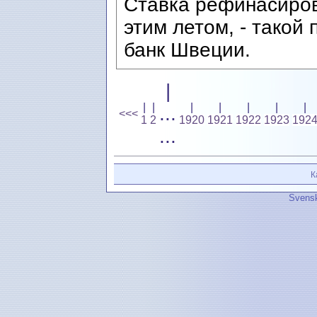
Ставка рефинасиров
этим летом, - такой
банк Швеции.
|
|
|
|
|
|
|
|
...
<<<
1
2
1920
1921
1922
1923
192
...
К
Svensk