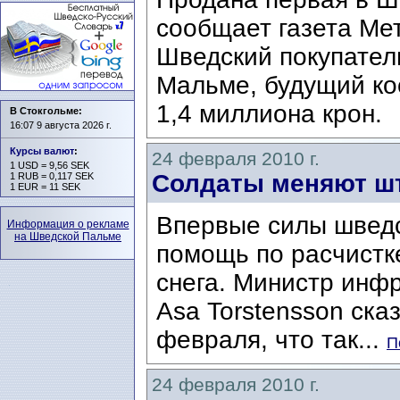
сообщает газета Ме
Шведский покупател
Мальме, будущий ко
1,4 миллиона крон.
В Стокгольме:
16:07 9 августа 2026 г.
Курсы валют
:
24 февраля 2010 г.
1 USD = 9,56 SEK
Солдаты меняют ш
1 RUB = 0,117 SEK
1 EUR = 11 SEK
Впервые силы шведс
Информация о рекламе
на Шведской Пальме
помощь по расчистк
снега. Министр инф
Asa Torstensson ска
февраля, что так...
П
24 февраля 2010 г.