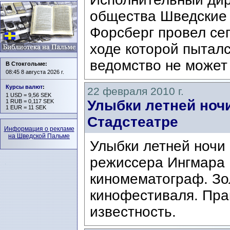
общества Шведские 
Форсберг провел се
ходе которой пыталс
ведомство не может 
В Стокгольме:
08:45 8 августа 2026 г.
Курсы валют
:
22 февраля 2010 г.
1 USD = 9,56 SEK
Улыбки летней ноч
1 RUB = 0,117 SEK
1 EUR = 11 SEK
Стадстеатре
Информация о рекламе
на Шведской Пальме
Улыбки летней ночи 
режиссера Ингмара 
киномематограф. Зо
кинофестиваля. Пра
известность.