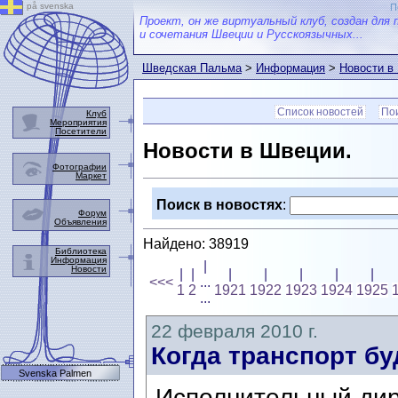
på svenska
П
Проект, он же виртуальный клуб, создан для 
и сочетания Швеции и Русскоязычных...
Шведская Пальма
>
Информация
>
Новости в
Список новостей
Пои
Клуб
Мероприятия
Посетители
Новости в Швеции.
Фотографии
Маркет
Поиск в новостях
:
Форум
Объявления
Найдено: 38919
Библиотека
Информация
|
Новости
|
|
|
|
|
|
|
<<<
...
1
2
1921
1922
1923
1924
1925
...
22 февраля 2010 г.
Когда транспорт бу
Svenska Palmen
Исполнительный дир