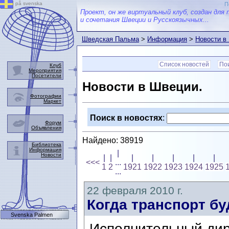
på svenska
П
Проект, он же виртуальный клуб, создан для 
и сочетания Швеции и Русскоязычных...
Шведская Пальма
>
Информация
>
Новости в
Список новостей
Пои
Клуб
Мероприятия
Посетители
Новости в Швеции.
Фотографии
Маркет
Поиск в новостях
:
Форум
Объявления
Найдено: 38919
Библиотека
Информация
|
Новости
|
|
|
|
|
|
|
<<<
...
1
2
1921
1922
1923
1924
1925
...
22 февраля 2010 г.
Когда транспорт бу
Svenska Palmen
Исполнительный дир