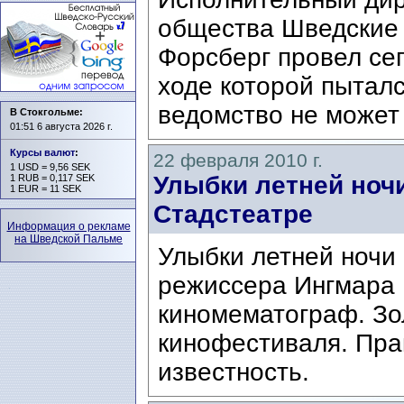
общества Шведские 
Форсберг провел се
ходе которой пыталс
ведомство не может 
В Стокгольме:
01:51 6 августа 2026 г.
Курсы валют
:
22 февраля 2010 г.
1 USD = 9,56 SEK
Улыбки летней ноч
1 RUB = 0,117 SEK
1 EUR = 11 SEK
Стадстеатре
Информация о рекламе
на Шведской Пальме
Улыбки летней ночи 
режиссера Ингмара 
киномематограф. Зо
кинофестиваля. Пра
известность.