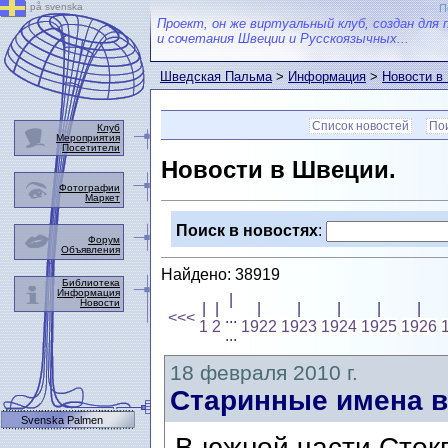
på svenska
П
Проект, он же виртуальный клуб, создан для 
и сочетания Швеции и Русскоязычных...
Шведская Пальма
>
Информация
>
Новости в
Список новостей
Пои
Клуб
Мероприятия
Посетители
Новости в Швеции.
Фотографии
Маркет
Поиск в новостях
:
Форум
Объявления
Найдено: 38919
Библиотека
Информация
|
Новости
|
|
|
|
|
|
|
<<<
...
1
2
1922
1923
1924
1925
1926
...
18 февраля 2010 г.
Старинные имена в
Svenska Palmen
В южной части Сток