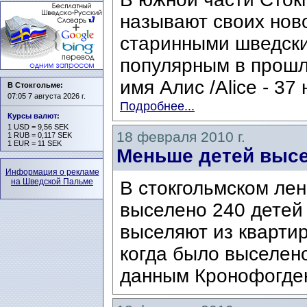
называют своих нов
старинными шведск
популярным в прошл
имя Алис /Alice - 37
В Стокгольме:
07:05 7 августа 2026 г.
Подробнее...
Курсы валют
:
1 USD = 9,56 SEK
18 февраля 2010 г.
1 RUB = 0,117 SEK
1 EUR = 11 SEK
Меньше детей высел
Информация о рекламе
на Шведской Пальме
В стокгольмском ле
выселено 240 детей 
выселяют из квартир
когда было выселено
данным Кронофогден 