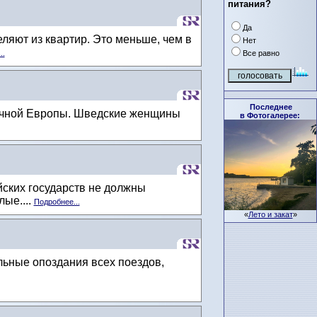
питания?
Да
ляют из квартир. Это меньше, чем в
Нет
Все равно
..
Последнее
очной Европы. Шведские женщины
в Фотогалерее:
ских государств не должны
ые....
Подробнее...
«
Лето и закат
»
ьные опоздания всех поездов,