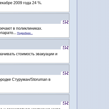
декабре 2009 года 24 %.
речают в поликлиниках.
парато...
Подробнее...
ачивать стоимость эвакуации и
ородке Стуруман/Storuman в