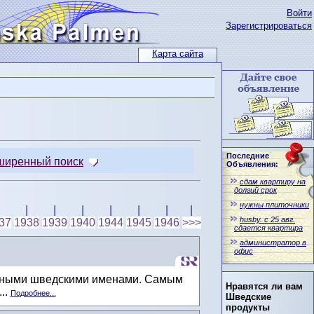
Войти
Зарегистрироваться
Карта сайта
Последние
ширенный поиск
Объявления:
сдам квартиру на
долгий срок
нужны плиточники
|
|
|
|
|
|
|
husby. с 25 авг.
37
1938
1939
1940
1944
1945
1946
>>>
сдается квартира
администратор в
офис
инными шведскими именами. Самым
Нравятся ли вам
..
Подробнее...
Шведские
продукты