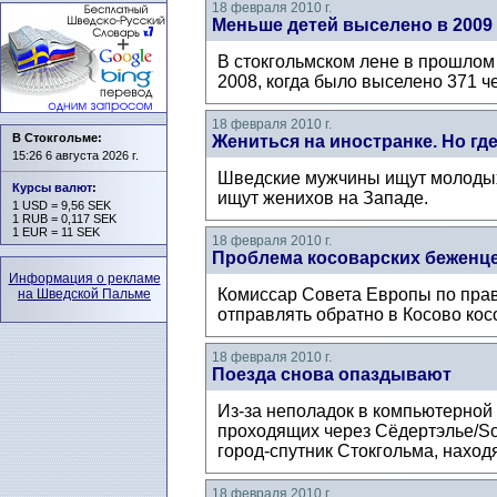
18 февраля 2010 г.
Меньше детей выселено в 2009 г
В стокгольмском лене в прошлом 
2008, когда было выселено 371 ч
18 февраля 2010 г.
В Стокгольме:
Жениться на иностранке. Но где
15:26 6 августа 2026 г.
Шведские мужчины ищут молодых
Курсы валют
:
ищут женихов на Западе.
1 USD = 9,56 SEK
1 RUB = 0,117 SEK
1 EUR = 11 SEK
18 февраля 2010 г.
Проблема косоварских беженц
Информация о рекламе
Комиссар Совета Европы по прав
на Шведской Пальме
отправлять обратно в Косово кос
18 февраля 2010 г.
Поезда снова опаздывают
Из-за неполадок в компьютерной
проходящих через Сёдертэлье/Sod
город-спутник Стокгольма, находя
18 февраля 2010 г.