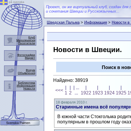
på svenska
Проект, он же виртуальный клуб, создан для 
и сочетания Швеции и Русскоязычных...
Шведская Пальма
>
Информация
>
Новости в
Клуб
Мероприятия
Посетители
Новости в Швеции.
Фотографии
Маркет
Поиск в нов
Форум
Объявления
Найдено: 38919
Библиотека
Информация
|
|
| ...
|
|
|
|
Новости
<<<
1
2
...
1922
1923
1924
1925
1
18 февраля 2010 г.
Старинные имена всё популяр
В южной части Стокгольма роди
популярным в прошлом году оказа
Svenska Palmen