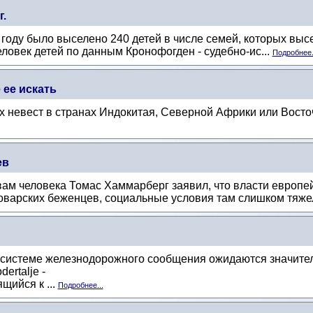
.
году было выселено 240 детей в числе семей, которых высе
еловек детей по данным Кронофогден - судебно-ис...
Подробнее.
 ее искать
 невест в странах Индокитая, Северной Африки или Вост
ев
ам человека Томас Хаммарберг заявил, что власти европей
оварских беженцев, социальные условия там слишком тяжел
 системе железнодорожного сообщения ожидаются значител
ertalje -
щийся к ...
Подробнее...