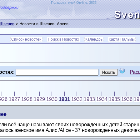
Пользователей On-line: 3633
поддержки
 Швеции
> Новости в Швеции. Архив.
Список новостей
Поиск в Новостях
Календрь
Карта Пальмы
остях
:
Рас
|
|
|
|
|
|
|
|
|
|
|
|
926
1927
1928
1929
1930
1931
1932
1933
1934
1935
1936
19
нее
тели всё чаще называют своих новорожденных детей стар
лось женское имя Алис /Alice - 37 новорожденных девочек.