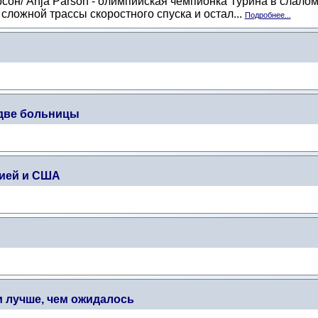
он/ Anja Parson - олимпийская чемпионка Турина в слалом
сложной трассы скоростного спуска и остал...
Подробнее...
 две больницы
ией и США
 лучше, чем ожидалось