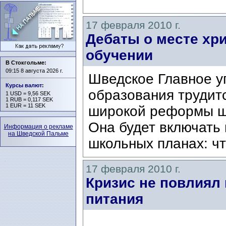
17 февраля 2010 г.
Дебаты о месте хр
обучении
В Стокгольме:
09:15 8 августа 2026 г.
Шведское Главное у
Курсы валют
:
образования трудит
1 USD = 9,56 SEK
1 RUB = 0,117 SEK
1 EUR = 11 SEK
широкой реформы шк
Она будет включать 
Информация о рекламе
на Шведской Пальме
школьных планах: чт
17 февраля 2010 г.
Кризис не повлиял
питания