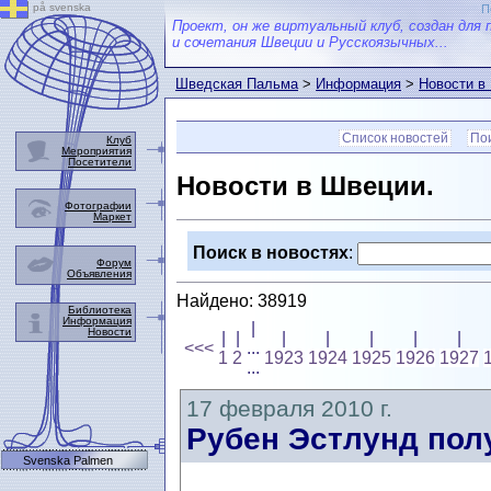
på svenska
П
Проект, он же виртуальный клуб, создан для 
и сочетания Швеции и Русскоязычных...
Шведская Пальма
>
Информация
>
Новости в
Список новостей
Пои
Клуб
Мероприятия
Посетители
Новости в Швеции.
Фотографии
Маркет
Поиск в новостях
:
Форум
Объявления
Найдено: 38919
Библиотека
Информация
|
Новости
|
|
|
|
|
|
|
<<<
...
1
2
1923
1924
1925
1926
1927
...
17 февраля 2010 г.
Рубен Эстлунд пол
Svenska Palmen