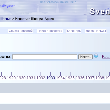
Пользователей On-line: 3967
поддержки
 Швеции
> Новости в Швеции. Архив.
Список новостей
Поиск в Новостях
Календрь
Карта Пальмы
остях
:
Рас
|
|
|
|
|
|
|
|
|
|
|
|
928
1929
1930
1931
1932
1933
1934
1935
1936
1937
1938
19