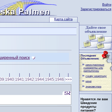
Войти
Зарегистрироваться
Карта сайта
Последние
ширенный поиск
Объявления:
качественные
сиггареты или
наппиточки
|
|
|
|
|
|
|
сниму квартиру
39
1940
1941
1942
1944
1945
1946
>>>
няня
знакомства
Нравятся ли вам
Шведские
продукты
питания?