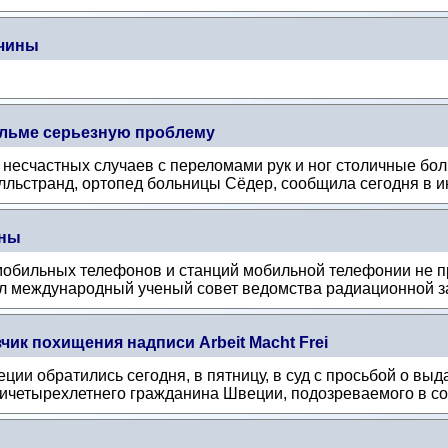
жчины
ольме серьезную проблему
 несчастных случаев с переломами рук и ног столичные б
льстранд, ортопед больницы Сёдер, сообщила сегодня в ин
дны
мобильных телефонов и станций мобильной телефонии не п
л международный ученый совет ведомства радиационной з
ик похищения надписи Arbeit Macht Frei
ии обратились сегодня, в пятницу, в суд с просьбой о вы
ичетырехлетнего гражданина Швеции, подозреваемого в соу