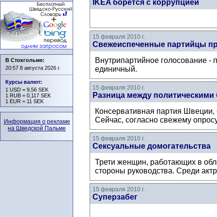
IKEA борется с коррупцией
15 февраля 2010 г.
Свежеиспеченные партийцы пр
Внутрипартийное голосование - п
В Стокгольме:
20:57 8 августа 2026 г.
единичный.
Курсы валют
:
15 февраля 2010 г.
1 USD = 9,56 SEK
Разница между политическими 
1 RUB = 0,117 SEK
1 EUR = 11 SEK
Консервативная партия Швеции, о
Сейчас, согласно свежему опрос
Информация о рекламе
на Шведской Пальме
15 февраля 2010 г.
Сексуальные домогательства
Трети женщин, работающих в обла
стороны руководства. Среди актри
15 февраля 2010 г.
Суперзабег