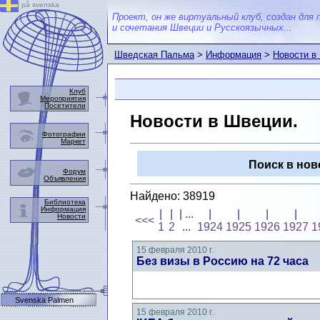
på svenska
Проект, он же виртуальный клуб, создан для 
и сочетания Швеции и Русскоязычных...
Шведская Пальма
>
Информация
>
Новости в
Клуб
Мероприятия
Посетители
Новости в Швеции.
Фотографии
Маркет
Поиск в нов
Форум
Объявления
Найдено: 38919
Библиотека
Информация
|
|
| ...
|
|
|
|
Новости
<<<
1
2
...
1924
1925
1926
1927
1
15 февраля 2010 г.
Без визы в Россию на 72 часа
Svenska Palmen
15 февраля 2010 г.