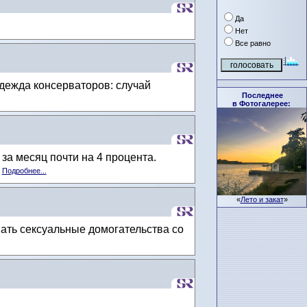
Да
Нет
Все равно
дежда консерваторов: случай
Последнее
в Фотогалерее:
за месяц почти на 4 процента.
.
Подробнее...
«
Лето и закат
»
вать сексуальные домогательства со