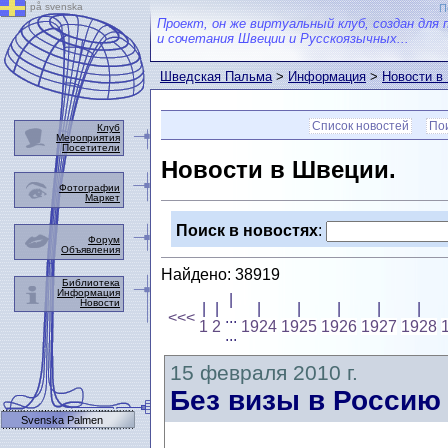
på svenska
П
Проект, он же виртуальный клуб, создан для 
и сочетания Швеции и Русскоязычных...
Шведская Пальма
>
Информация
>
Новости в
Список новостей
Пои
Клуб
Мероприятия
Посетители
Новости в Швеции.
Фотографии
Маркет
Поиск в новостях
:
Форум
Объявления
Найдено: 38919
Библиотека
Информация
|
Новости
|
|
|
|
|
|
|
<<<
...
1
2
1924
1925
1926
1927
1928
...
15 февраля 2010 г.
Без визы в Россию 
Svenska Palmen