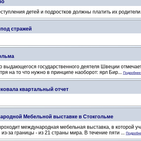
во
реступления детей и подростков должны платить их родители
под стражей
гольма
о выдающегося государственного деятеля Швеции отмечается
ря на то что нужно в принципе наоборот: ярл Бир...
Подробнее.
иковала квартальный отчет
ародной Мебельной выставке в Стокгольме
проходит международная мебельная выставка, в которой уч
з-за границы - из 21 страны мира. В течение пяти ...
Подробне