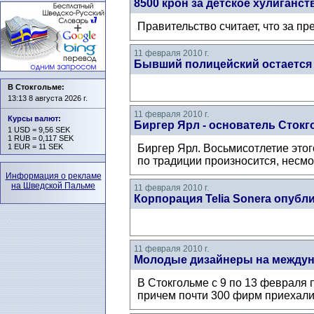
8500 крон за детское хулиганст
Правительство считает, что за п
11 февраля 2010 г.
Бывший полицейский остается 
В Стокгольме:
13:13 8 августа 2026 г.
11 февраля 2010 г.
Курсы валют
:
Биргер Ярл - основатель Сток
1 USD = 9,56 SEK
1 RUB = 0,117 SEK
1 EUR = 11 SEK
Биргер Ярл. Восьмисотлетие этог
по традиции произносится, несмот
Информация о рекламе
на Шведской Пальме
11 февраля 2010 г.
Корпорация Telia Sonera опубл
11 февраля 2010 г.
Молодые дизайнеры на междун
В Стокгольме с 9 по 13 февраля 
причем почти 300 фирм приехали и