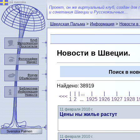
på svenska
Проект, он же виртуальный клуб, создан для 
и сочетания Швеции и Русскоязычных...
Шведская Пальма
>
Информация
>
Новости в
Клуб
Мероприятия
Посетители
Новости в Швеции.
Фотографии
Маркет
Поиск в нов
Форум
Объявления
Найдено: 38919
Библиотека
Информация
|
|
| ...
|
|
|
|
Новости
<<<
1
2
...
1925
1926
1927
1928
1
11 февраля 2010 г.
Цены ны жилье растут
Svenska Palmen
11 февраля 2010 г.