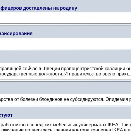
офицеров доставлены на родину
инансирования
авящей сейчас в Швеции правоцентристской коалиции был
осударственные должности. И правительство ввело практ..
арства от болезни блондинов не субсидируются. Эпидемия р
стуют
 работников в шведских мебельных универмагах IKEA. Три
 оккупации подверглась главная контора концерна IKEA в пр