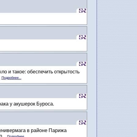
о и такое: обеспечить открытость
.
Подробнее...
ака у акушерок Буроса.
 универмага в районе Парижа
...
Подробнее...