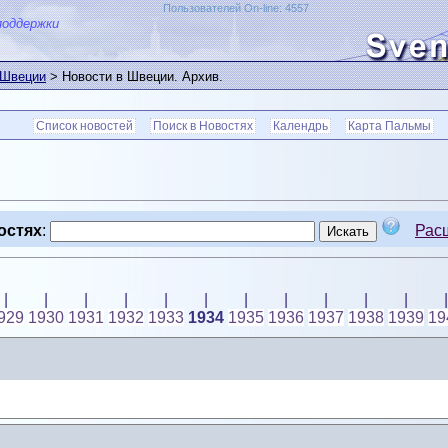
Пользователей On-line: 4557
поддержки
 Швеции
> Новости в Швеции. Архив.
Список новостей
Поиск в Новостях
Календрь
Карта Пальмы
остях
:
Рас
|
|
|
|
|
|
|
|
|
|
|
|
929
1930
1931
1932
1933
1934
1935
1936
1937
1938
1939
19