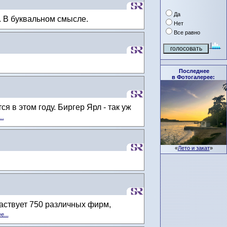
Да
. В буквальном смысле.
Нет
Все равно
Последнее
в Фотогалерее:
 в этом году. Биргер Ярл - так уж
..
«
Лето и закат
»
аствует 750 различных фирм,
е...