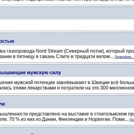
ностью
ва газопровода Nord Stream (Северный поток), который про
ании в пятницу в гавань Слите в тридцати килом...
Подробнее...
повышающие мужскую силу
шения мужской потенции завоёвывают в Швеции всё больш
ались этими лекарствами и потратили на это 300 миллионов 
ли
шленности представлено на выставке в стокгольмском приг
и. 70 % из них из Дании, Финляндии и Норвегии. Поми...
По