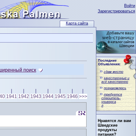
Войти
Зарегистрироваться
Карта сайта
Последние
Объявления:
ширенный поиск
сдам место
качественные и
всё качественно
познакомлюсь
|
|
|
|
|
|
|
требуется
40
1941
1942
1943
1944
1945
1946
>>>
строитель-
универса
л
Нравятся ли вам
Шведские
продукты
питания?