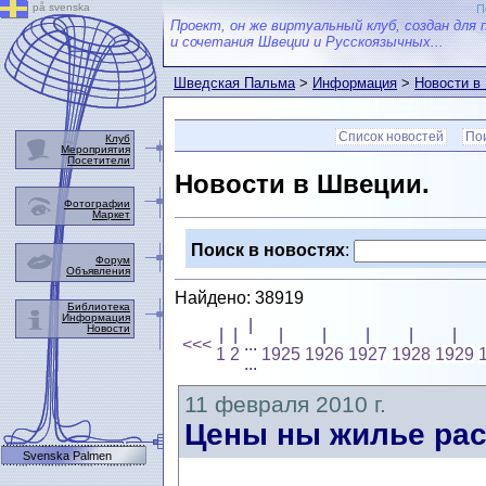
på svenska
П
Проект, он же виртуальный клуб, создан для 
и сочетания Швеции и Русскоязычных...
Шведская Пальма
>
Информация
>
Новости в
Список новостей
Пои
Клуб
Мероприятия
Посетители
Новости в Швеции.
Фотографии
Маркет
Поиск в новостях
:
Форум
Объявления
Найдено: 38919
Библиотека
Информация
|
Новости
|
|
|
|
|
|
|
<<<
...
1
2
1925
1926
1927
1928
1929
...
11 февраля 2010 г.
Цены ны жилье рас
Svenska Palmen