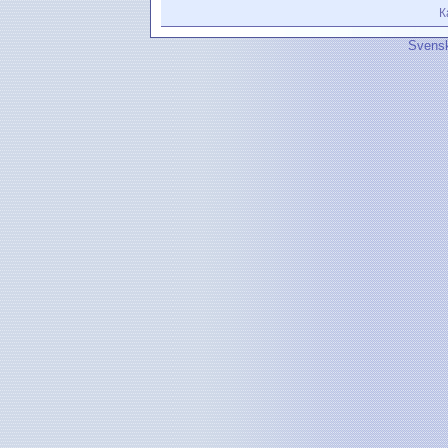
К
Svensk