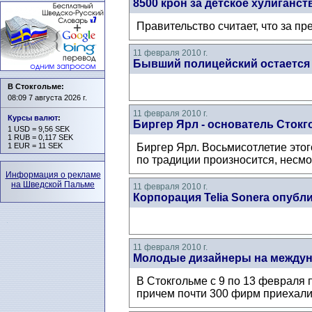
8500 крон за детское хулиганст
Правительство считает, что за п
11 февраля 2010 г.
Бывший полицейский остается 
В Стокгольме:
08:09 7 августа 2026 г.
11 февраля 2010 г.
Курсы валют
:
Биргер Ярл - основатель Сток
1 USD = 9,56 SEK
1 RUB = 0,117 SEK
1 EUR = 11 SEK
Биргер Ярл. Восьмисотлетие этог
по традиции произносится, несмот
Информация о рекламе
на Шведской Пальме
11 февраля 2010 г.
Корпорация Telia Sonera опубл
11 февраля 2010 г.
Молодые дизайнеры на междун
В Стокгольме с 9 по 13 февраля 
причем почти 300 фирм приехали и