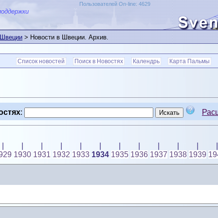
Пользователей On-line: 4629
поддержки
 Швеции
> Новости в Швеции. Архив.
Список новостей
Поиск в Новостях
Календрь
Карта Пальмы
остях
:
Рас
|
|
|
|
|
|
|
|
|
|
|
|
929
1930
1931
1932
1933
1934
1935
1936
1937
1938
1939
19