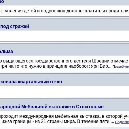
во
реступления детей и подростков должны платить их родители
под стражей
гольма
о выдающегося государственного деятеля Швеции отмечается
ря на то что нужно в принципе наоборот: ярл Бир...
Подробнее.
иковала квартальный отчет
ародной Мебельной выставке в Стокгольме
проходит международная мебельная выставка, в которой уч
з-за границы - из 21 страны мира. В течение пяти ...
Подробне