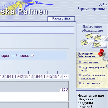
Войти
Зарегистрироваться
Карта сайта
Последние
ширенный поиск
Объявления:
знакомство
ищу женшену для
любви
|
|
|
|
|
|
|
продам аптечные
40
1941
1942
1943
1944
1945
1946
>>>
препараты
познакомлюсь
Нравятся ли вам
Шведские
продукты
питания?