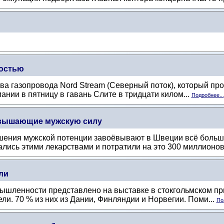
ностью
ва газопровода Nord Stream (Северный поток), который про
ании в пятницу в гавань Слите в тридцати килом...
Подробнее...
повышающие мужскую силу
шения мужской потенции завоёвывают в Швеции всё больш
ались этими лекарствами и потратили на это 300 миллионов 
ли
шленности представлено на выставке в стокгольмском приг
и. 70 % из них из Дании, Финляндии и Норвегии. Поми...
По