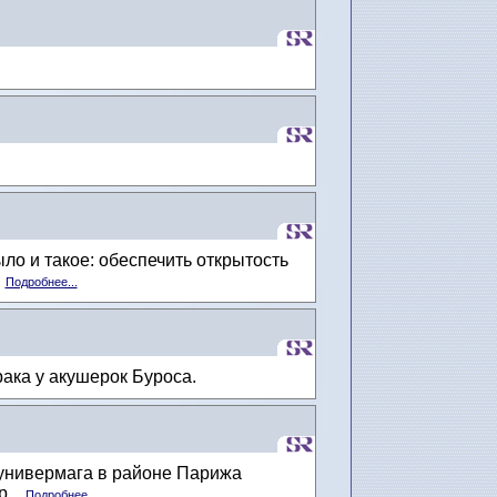
о и такое: обеспечить открытость
.
Подробнее...
ака у акушерок Буроса.
 универмага в районе Парижа
...
Подробнее...