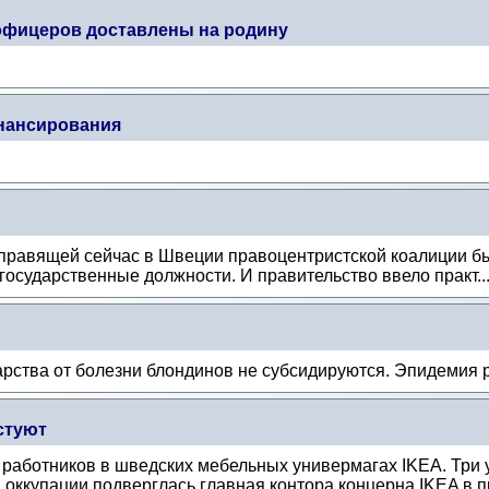
офицеров доставлены на родину
инансирования
авящей сейчас в Швеции правоцентристской коалиции был
осударственные должности. И правительство ввело практ..
арства от болезни блондинов не субсидируются. Эпидемия р
стуют
 работников в шведских мебельных универмагах IKEA. Три
 оккупации подверглась главная контора концерна IKEA в пр