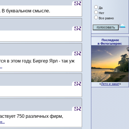
Да
. В буквальном смысле.
Нет
Все равно
Последнее
в Фотогалерее:
 в этом году. Биргер Ярл - так уж
..
«
Лето и закат
»
аствует 750 различных фирм,
е...