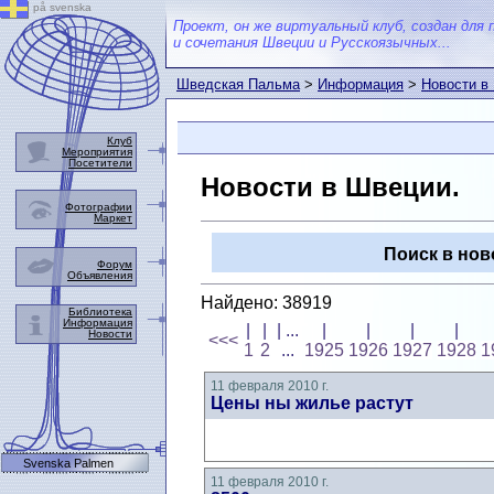
på svenska
Проект, он же виртуальный клуб, создан для 
и сочетания Швеции и Русскоязычных...
Шведская Пальма
>
Информация
>
Новости в
Клуб
Мероприятия
Посетители
Новости в Швеции.
Фотографии
Маркет
Поиск в нов
Форум
Объявления
Найдено: 38919
Библиотека
Информация
|
|
| ...
|
|
|
|
Новости
<<<
1
2
...
1925
1926
1927
1928
1
11 февраля 2010 г.
Цены ны жилье растут
Svenska Palmen
11 февраля 2010 г.