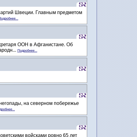
 партий Швеции. Главным предметом
одробнее...
кретаря ООН в Афганистане. Об
родн...
Подробнее...
снегопады, на северном побережье
робнее...
оветскими войсками ровно 65 лет