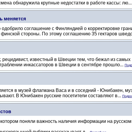
мена обнаружила крупные недостатки в работе кассы: лю..
ь меняется
 одобрило соглашение с Финляндией о корректировке гра
 финской стороны. По этому соглашению 35 гектаров шведск
, рецидивист, известный в Швеции тем, что бежал из самы
ограблении инкассаторов в Швеции в сентябре прошло...
Подр
яется в музей флагмана Васа и в соседний - Юнибакен, му
зывают. В Юнибакен русские посетители составляют в...
Подроб
истов
 котором поняли важность наличия информации на русском 
усскоязычной публики рассказывает д...