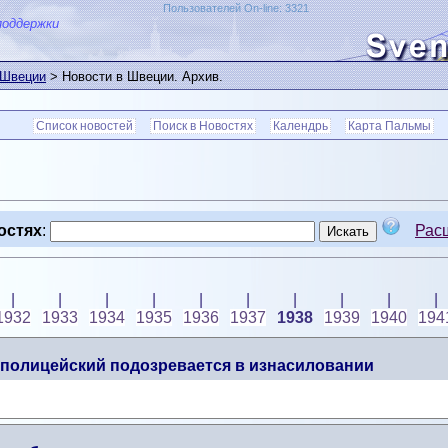
Пользователей On-line: 3321
поддержки
 Швеции
> Новости в Швеции. Архив.
Список новостей
Поиск в Новостях
Календрь
Карта Пальмы
остях
:
Рас
|
|
|
|
|
|
|
|
|
|
1932
1933
1934
1935
1936
1937
1938
1939
1940
194
олицейский подозревается в изнасиловании