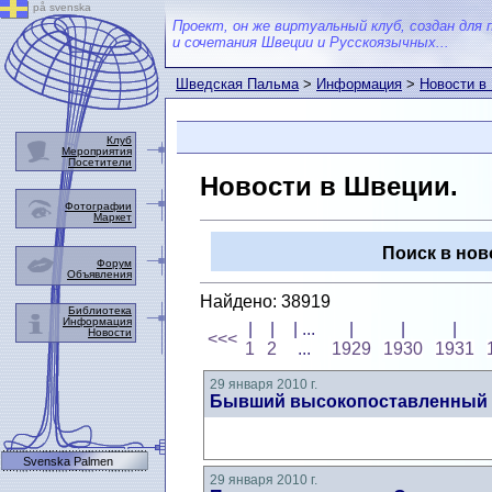
på svenska
Проект, он же виртуальный клуб, создан для 
и сочетания Швеции и Русскоязычных...
Шведская Пальма
>
Информация
>
Новости в
Клуб
Мероприятия
Посетители
Новости в Швеции.
Фотографии
Маркет
Поиск в нов
Форум
Объявления
Найдено: 38919
Библиотека
Информация
|
|
| ...
|
|
|
Новости
<<<
1
2
...
1929
1930
1931
29 января 2010 г.
Бывший высокопоставленный п
Svenska Palmen
29 января 2010 г.