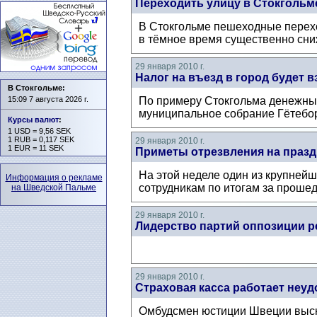
Переходить улицу в Стокгольм
В Стокгольме пешеходные перехо
в тёмное время существенно снижа
29 января 2010 г.
Налог на въезд в город будет в
В Стокгольме:
15:09 7 августа 2026 г.
По примеру Стокгольма денежный 
муниципальное собрание Гётебор
Курсы валют
:
1 USD = 9,56 SEK
1 RUB = 0,117 SEK
29 января 2010 г.
1 EUR = 11 SEK
Приметы отрезвления на празд
На этой неделе один из крупнейш
Информация о рекламе
сотрудникам по итогам за проше
на Шведской Пальме
29 января 2010 г.
Лидерство партий оппозиции р
29 января 2010 г.
Страховая касса работает неу
Омбудсмен юстиции Швеции выска