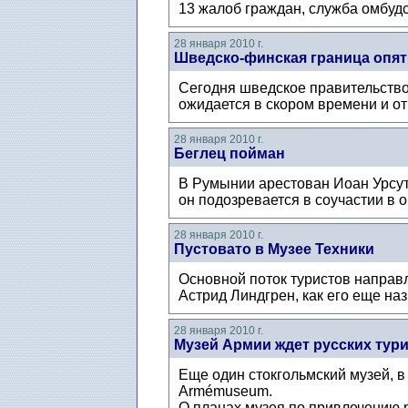
13 жалоб граждан, служба омбудс
28 января 2010 г.
Шведско-финская граница опят
Сегодня шведское правительство
ожидается в скором времени и от
28 января 2010 г.
Беглец пойман
В Румынии арестован Иоан Урсут
он подозревается в соучастии в 
28 января 2010 г.
Пустовато в Музее Техники
Основной поток туристов направл
Астрид Линдгрен, как его еще на
28 января 2010 г.
Музей Армии ждет русских тур
Еще один стокгольмский музей, в
Armémuseum.
О планах музея по привлечению р