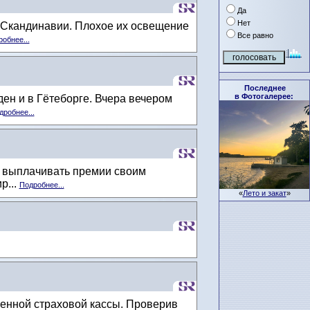
Да
Нет
 Скандинавии. Плохое их освещение
Все равно
обнее...
Последнее
в Фотогалерее:
ен и в Гётеборге. Вчера вечером
дробнее...
ет выплачивать премии своим
р...
Подробнее...
«
Лето и закат
»
енной страховой кассы. Проверив