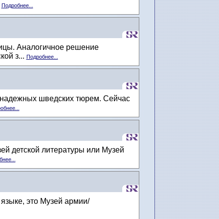
.
Подробнее...
ницы. Аналогичное решение
ой з...
Подробнее...
х надежных шведских тюрем. Сейчас
обнее...
зей детской литературы или Музей
нее...
языке, это Музей армии/