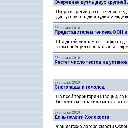
Очередная дуэль двух крупней
Вчера в третий раз в течение н
дискуссии в радиостудии между 
28 января 2010 г.
Представителем генсека ООН в
Шведский дипломат Стаффан де 
этом сообщил генеральный секре
28 января 2010 г.
Растет число тестов на устано
27 января 2010 г.
Снегопады и гололед
На всей территории Швеции, за 
Ботнического залива может выпас
27 января 2010 г.
День памяти Холокоста
Фашистские лагеря смерти Освен