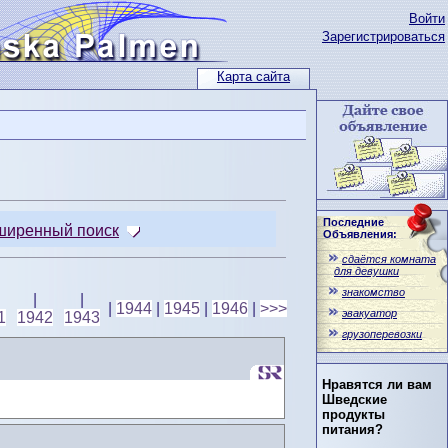
Войти
Зарегистрироваться
Карта сайта
Последние
ширенный поиск
Объявления:
сдаётся комната
для девушки
знакомство
|
|
|
1944
|
1945
|
1946
|
>>>
эвакуатор
1
1942
1943
грузоперевозки
Нравятся ли вам
Шведские
продукты
питания?