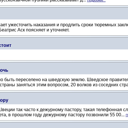
Подробнее...
ает ужесточить наказания и продлить сроки тюремных закл
еатрис Аск поясняет и уточняет.
стоит
мочь
о быть переселено на шведскую землю. Шведское правите
страны заняться этим вопросом, 20 волков из соседних стра
тору
веции так часто к дежурному пастору, такая телефонная сл
та, в прошлом году дежурному пастору позвонили 55 00...
П