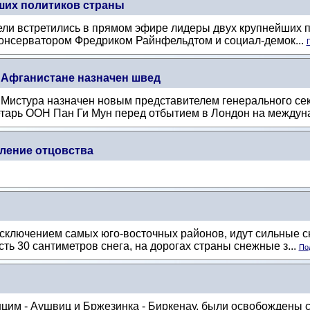
ших политиков страны
едели встретились в прямом эфире лидеры двух крупнейших
консерватором Фредриком Райнфельдтом и социал-демок...
П
 Афганистане назначен швед
Мистура назначен новым представителем генерального се
тарь ООН Пан Ги Мун перед отбытием в Лондон на междуна
вление отцовства
исключением самых юго-восточных районов, идут сильные 
ть 30 сантиметров снега, на дорогах страны снежные з...
Под
цим - Аушвиц и Бржезинка - Биркенау, были освобождены с