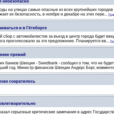
е небезопасно
ды на улицах самые опасные из всех крупнейших городов
ет их безопасность, в ноябре и декабре на этих пере...
Подр
зиматься и в Гётеборге
сбор с автомобилистов за въезд в центр города будет введ
га проголосовало за это предложение. Планируется вв...
По
нике премий
их банков Швеции - Swedbank - сообщил о том, что не буд
дший год. Министр финансов Швеции Андерс Борг, комменти
езко сократилось
довлетворительно
зал серьезные критические замечания в адрес Государств