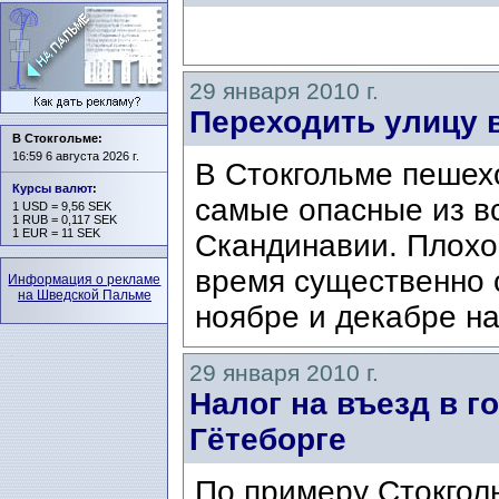
29 января 2010 г.
Переходить улицу 
В Стокгольме:
16:59 6 августа 2026 г.
В Стокгольме пешех
Курсы валют
:
самые опасные из в
1 USD = 9,56 SEK
1 RUB = 0,117 SEK
1 EUR = 11 SEK
Скандинавии. Плохо
время существенно с
Информация о рекламе
на Шведской Пальме
ноябре и декабре на
29 января 2010 г.
Налог на въезд в г
Гётеборге
По примеру Стокгол