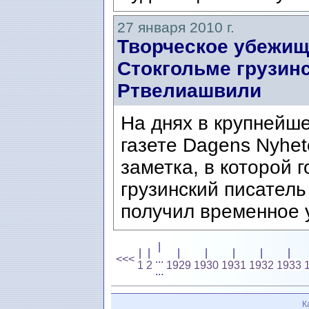
27 января 2010 г.
Творческое убежищ
Стокгольме грузин
Ртвелиашвили
На днях в крупнейш
газете Dagens Nyhe
заметка, в которой г
грузинский писател
получил временное 
|
|
|
|
|
|
|
|
<<<
...
1
2
1929
1930
1931
1932
1933
...
К