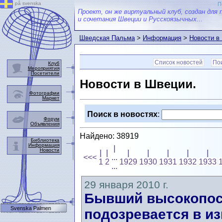
på svenska
П
Проект, он же виртуальный клуб, создан для 
и сочетания Швеции и Русскоязычных...
Шведская Пальма
>
Информация
>
Новости в
Список новостей
Пои
Клуб
Мероприятия
Посетители
Новости в Швеции.
Фотографии
Маркет
Поиск в новостях
:
Форум
Объявления
Найдено: 38919
Библиотека
Информация
|
Новости
|
|
|
|
|
|
|
<<<
...
1
2
1929
1930
1931
1932
1933
...
29 января 2010 г.
Бывший высокопос
Svenska Palmen
подозревается в и