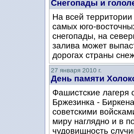
Снегопады и голол
На всей территории
самых юго-восточны
снегопады, на севе
залива может выпаст
дорогах страны снеж
27 января 2010 г.
День памяти Холок
Фашистские лагеря 
Бржезинка - Биркен
советскими войсками
миру наглядно и в 
чудовищность случи